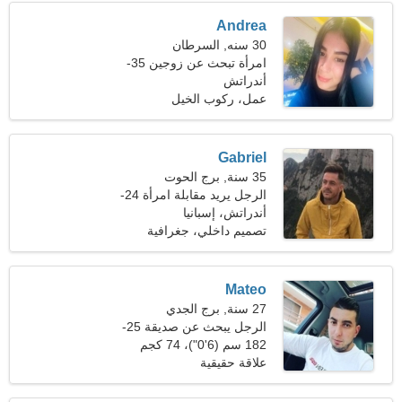
Andrea
30 سنه, السرطان
امرأة تبحث عن زوجين 35-
39
أندراتش
عمل، ركوب الخيل
Gabriel
35 سنة, برج الحوت
الرجل يريد مقابلة امرأة 24-
30
أندراتش، إسبانيا
تصميم داخلي، جغرافية
Mateo
27 سنة, برج الجدي
الرجل يبحث عن صديقة 25-
31
182 سم (6'0")، 74 كجم
(163 رطلا)
علاقة حقيقية