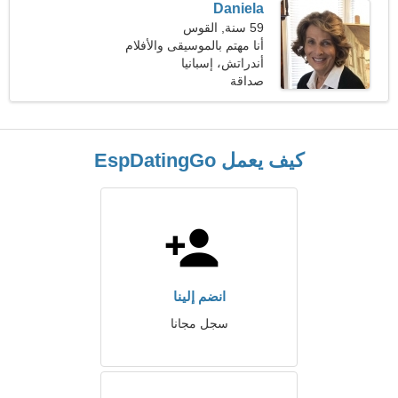
Daniela
59 سنة, القوس
أنا مهتم بالموسيقى والأفلام
أندراتش، إسبانيا
صداقة
كيف يعمل EspDatingGo
انضم إلينا
سجل مجانا