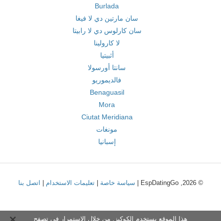
Burlada
سان مارتين دي لا فيغا
سان كارلوس دي لا رابيتا
لا كارولينا
أثبيتيا
سانتا أورسولا
فالديموريو
Benaguasil
Mora
Ciutat Meridiana
مونغات
إسبانيا
© 2026, EspDatingGo |
سياسة خاصة
|
تعليمات الاستخدام
|
اتصل بنا
هذا الموقع يستخدم الكوكيز. من خلال الاستمرار في تصفح