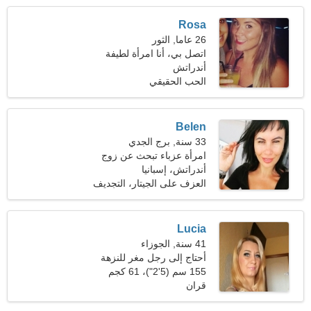
Rosa
26 عاما, الثور
اتصل بي، أنا امرأة لطيفة
أندراتش
الحب الحقيقي
Belen
33 سنة, برج الجدي
امرأة عزباء تبحث عن زوج
34-40
أندراتش، إسبانيا
العزف على الجيتار، التجديف
Lucia
41 سنة, الجوزاء
أحتاج إلى رجل مغر للنزهة
معًا
155 سم (5'2")، 61 كجم
(134 رطلا)
قران