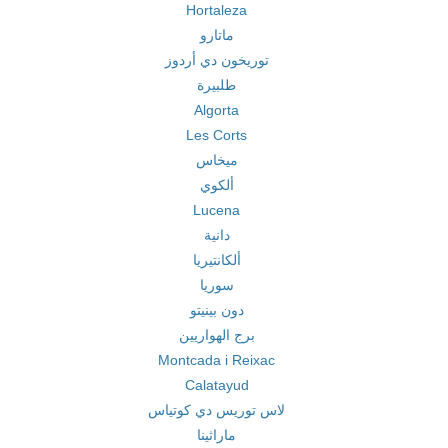
Hortaleza
ماتارو
توريخون دي أردوز
طلبيرة
Algorta
Les Corts
ميخاس
ألكوي
Lucena
دانية
ألكانتيريا
سوريا
دون بينيتو
برج الهواريين
Montcada i Reixac
Calatayud
لاس توريس دي كوتياس
ماراثينا