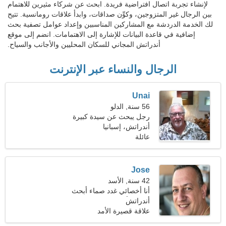
لإنشاء تجربة اتصال افتراضية فريدة. ابحث عن شركاء مثيرين للاهتمام
بين الرجال غير المتزوجين، وكوِّن صداقات، وابدأ علاقات رومانسية. تتيح
لك الخدمة الدردشة مع المشاركين المناسبين وإعداد عوامل تصفية بحث
إضافية في قاعدة البيانات للإشارة إلى الاهتمامات. انضم إلى موقع
أندراتش المجاني للسكان المحليين والأجانب والسياح.
الرجال والنساء عبر الإنترنت
Unai
56 سنة, الدلو
رجل يبحث عن سيدة كبيرة
أندراتش، إسبانيا
عائلة
Jose
42 سنة, الأسد
أنا أخصائي غدد صماء أبحث
أندراتش
عن امرأة حسية
علاقة قصيرة الأمد