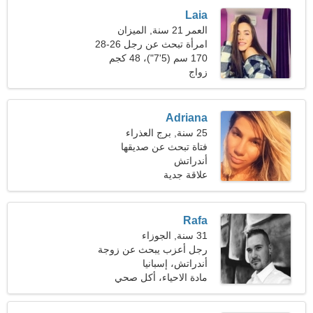
Laia
العمر 21 سنة, الميزان
امرأة تبحث عن رجل 26-28
170 سم (5'7")، 48 كجم
(105 رطل)
زواج
Adriana
25 سنة, برج العذراء
فتاة تبحث عن صديقها
أندراتش
علاقة جدية
Rafa
31 سنة, الجوزاء
رجل أعزب يبحث عن زوجة
أندراتش، إسبانيا
مادة الاحياء، أكل صحي