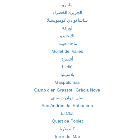
ماتارو
الجزيرة الخضراء
سانتياغو دي كومبوستيلا
لورقة
إلإيجايدو
ماجاداهوندا
Mollet del Vallès
أنتقيرة
Llefià
بلاسينثيا
Maspalomas
Camp d'en Grassot i Gràcia Nova
سان خوان ديسباي
San Andrés del Rabanedo
El Clot
Quart de Poblet
كانديلاريا
Torre del Mar