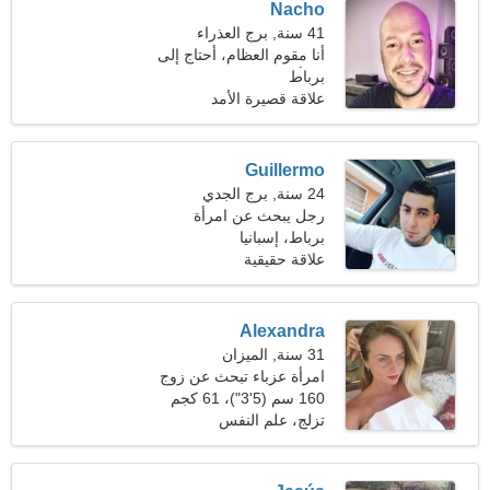
Nacho
41 سنة, برج العذراء
أنا مقوم العظام، أحتاج إلى
برباط
امرأة لطيفة
علاقة قصيرة الأمد
Guillermo
24 سنة, برج الجدي
رجل يبحث عن امرأة
برباط، إسبانيا
علاقة حقيقية
Alexandra
31 سنة, الميزان
امرأة عزباء تبحث عن زوج
160 سم (5'3")، 61 كجم
(134 رطلا)
تزلج، علم النفس