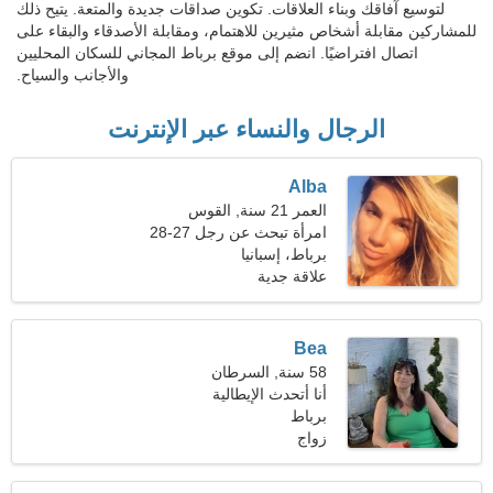
لتوسيع آفاقك وبناء العلاقات. تكوين صداقات جديدة والمتعة. يتيح ذلك
للمشاركين مقابلة أشخاص مثيرين للاهتمام، ومقابلة الأصدقاء والبقاء على
اتصال افتراضيًا. انضم إلى موقع برباط المجاني للسكان المحليين
والأجانب والسياح.
الرجال والنساء عبر الإنترنت
Alba
العمر 21 سنة, القوس
امرأة تبحث عن رجل 27-28
برباط، إسبانيا
علاقة جدية
Bea
58 سنة, السرطان
أنا أتحدث الإيطالية
برباط
والإندونيسية
زواج