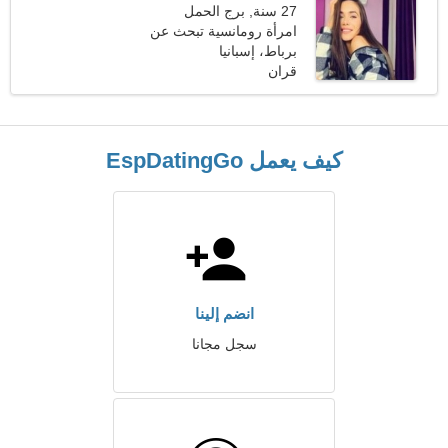
27 سنة, برج الحمل
امرأة رومانسية تبحث عن
علاقة جدية
برباط، إسبانيا
قران
كيف يعمل EspDatingGo
انضم إلينا
سجل مجانا