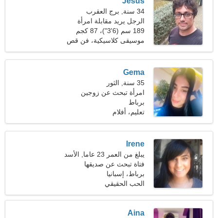
Jesús
34 سنة, برج العقرب
الرجل يريد مقابلة امرأة
189 سم (6'3")، 87 كجم
(191 رطلا)
موسيقى كلاسيكية، فن قص
وتشكيل الورق
Gema
35 سنة, الثور
امرأة تبحث عن زوجين
برباط
تعليم، أفلام
Irene
يبلغ من العمر 23 عاما, الأسد
فتاة تبحث عن صديقها
برباط، إسبانيا
الحب الحقيقي
Aina