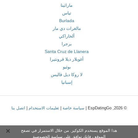
ماراثينا
تياس
Burlada
مالغرات دي مار
ألخاراكي
برجرا
Santa Cruz de Llanera
أغويلار ديلا فرونتيرا
بوئيو
لا روكا ديل فاليس
إسبانيا
© 2026, EspDatingGo |
سياسة خاصة
|
تعليمات الاستخدام
|
اتصل بنا
هذا الموقع يستخدم الكوكيز. من خلال الاستمرار في تصفح
الموقع ، فإنك توافق على
سياسة الخصوصية