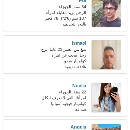
Pol
34 سنة, الجوزاء
الرجل يريد مقابلة امرأة
187 سم (6'2")، 78 كجم
(171 رطلا)
باليه، التجديف
Ismael
يبلغ من العمر 23 عاما, برج
الجدي
رجل يبحث عن امرأة
كولمينار فيجو
علاقة حقيقية
Noelia
22 سنة, الجوزاء
امرأتك التي لا تعرف الكلل
كولمينار فيجو، إسبانيا
صداقة
Angela