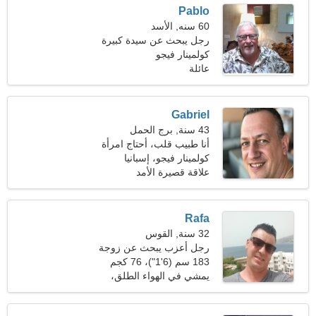
Pablo
60 سنه, الأسد
رجل يبحث عن سيدة كبيرة
48-56
كولمينار فيجو
عائلة
Gabriel
43 سنة, برج الحمل
أنا طبيب قلب، أحتاج امرأة
حنونة
كولمينار فيجو، إسبانيا
علاقة قصيرة الأمد
Rafa
32 سنة, القوس
رجل أعزب يبحث عن زوجة
183 سم (6'1")، 76 كجم
(167 رطلا)
يمشي في الهواء الطلق،
إلكترونيات