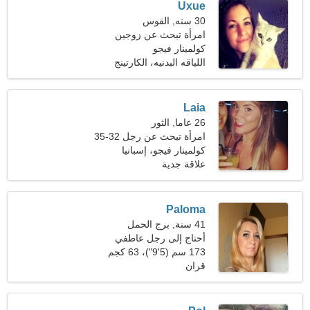
Uxue
30 سنه, القوس
امرأة تبحث عن زوجين
كولمينار فيجو
اللياقه البدنيه، الكارتينج
Laia
26 عاما, الثور
امرأة تبحث عن رجل 32-35
كولمينار فيجو، إسبانيا
علاقة جدية
Paloma
41 سنة, برج الحمل
أحتاج إلى رجل عاطفي
للسفر معًا
173 سم (5'9")، 63 كجم
(138 رطلا)
قران