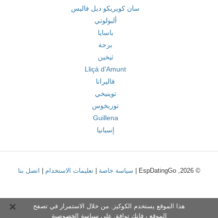
سان كويريكو ديل فاليس
ألبولوتي
باسايا
برجة
ثيخين
Lliçà d'Amunt
فاليرانا
توينيخي
توريخوس
Guillena
إسبانيا
© 2026, EspDatingGo |
سياسة خاصة
|
تعليمات الاستخدام
|
اتصل بنا
هذا الموقع يستخدم الكوكيز. من خلال الاستمرار في تصفح
الموقع ، فإنك توافق على
سياسة الخصوصية