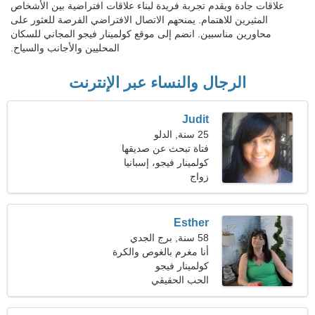
علاقات جادة ويقدم تجربة فريدة لبناء علاقات افتراضية بين الأشخاص
المثيرين للاهتمام. يمنحهم الاتصال الافتراضي الفرصة للعثور على
محاورين مناسبين. انضم إلى موقع كولمينار فيجو المجاني للسكان
المحليين والأجانب والسياح.
الرجال والنساء عبر الإنترنت
Judit
25 سنة, الدلو
فتاة تبحث عن صديقها
كولمينار فيجو، إسبانيا
زواج
Esther
58 سنة, برج الجدي
أنا مغرم بالغوص والكرة
الطائرة
كولمينار فيجو
الحب الحقيقي