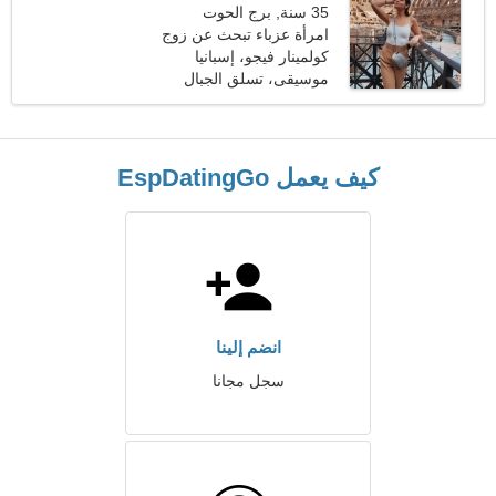
35 سنة, برج الحوت
امرأة عزباء تبحث عن زوج
كولمينار فيجو، إسبانيا
موسيقى، تسلق الجبال
كيف يعمل EspDatingGo
انضم إلينا
سجل مجانا