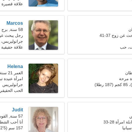
علاقة قصيرة ا
Marcos
58 سنة, برج الجدي
 عن زوج 37-41
رجل يبحث عن 
جرانوليريس، إ
ات، حب
علاقة حقيقية
Helena
العمر 21 سنة, الأسد
ة مرحة
امرأة عنيدة 
جرانوليريس
الحب الحقيقي
Judit
57 سنة, القوس
 امرأة 28-33
أنا أحب الشطر
بانيا
157 سم (5'2")، 67 كجم (147 رطلا)