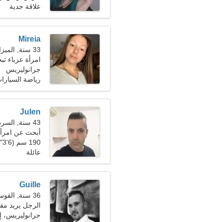
علاقة جدية
Mireia
33 سنة, الميزان
امرأة عزباء تبحث
جرانوليريس
رياضة السيار
Julen
43 سنة, السرطان
أبحث عن امرأ
190 سم (6'3")، 85 كجم (187 رطلا)
عائلة
Guille
36 سنة, القوس
الرجل يريد مقابلة
جرانوليريس، إس