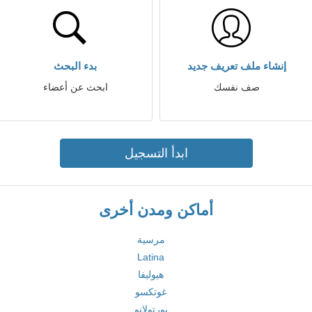
إنشاء ملف تعريف جديد
بدء البحث
صف نفسك
ابحث عن أعضاء
ابدأ التسجيل
أماكن ومدن أخرى
مرسية
Latina
هيوليفا
غوتكسو
بورتولانو