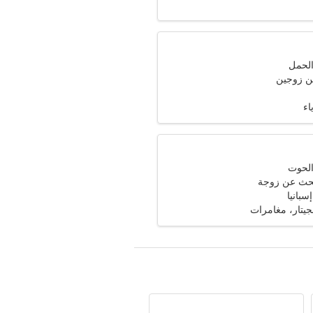
ن زوجين
اء
حث عن زوجة
سبانيا
يتار، مغامرات