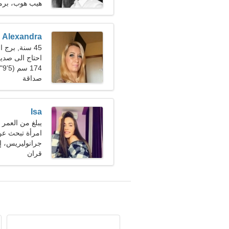
هيب هوب، برم
Alexandra
45 سنة, برج العقرب
احتاج الى صدي
174 سم (5'9")، 66 كجم (145 رطلا)
صداقة
Isa
يبلغ من العمر 23 عاما, برج الجدي
امرأة تبحث ع
جرانوليريس، إس
قران