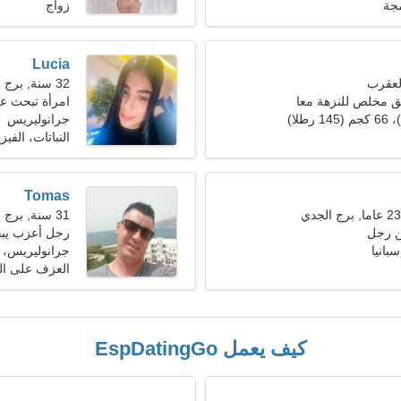
جة
زواج
Lucia
32 سنة, برج الحمل
ق مخلص للنزهة معا
امرأة تبحث ع
جرانوليريس
النباتات، الفيزي
Tomas
31 سنة, برج الحوت
ن رجل
رجل أعزب يب
بانيا
جرانوليريس، إ
العزف على الج
كيف يعمل EspDatingGo