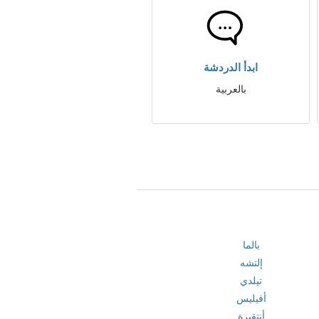
ابدأ الدردشة
بالعربية
بالما
إلتشه
تيلدي
أفيليس
أنتقيرة