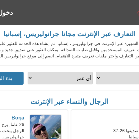
دخول
التعارف عبر الإنترنت مجانا جرانوليريس، إسبانيا
 المواعدة الشهيرة عبر الإنترنت في جرانوليريس، إسبانيا. تم إنشاء هذه الخدمة للع
ات تعريف المستخدمين واقبل طلبات الصداقة. يمكنك العثور على صديق جديد وبد
 التعارف واختر ملفات تعريف مثيرة للاهتمام. انضم إلى موقع جرانوليريس الم
الرجال والنساء عبر الإنترنت
Borja
26 عاما, برج الحمل
ها 26-37
الرجل يبحث عن 
بانيا
جرانوليريس