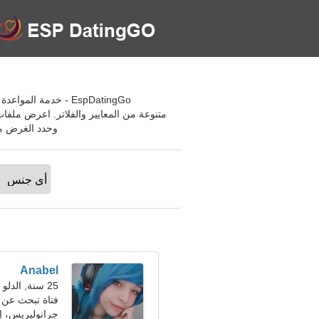
EspDatingGo - خدمة
متنوعة من المعايير والفلاتر. اعرض ملف
وحدد الغرض من
Anabel
25 سنة, الدلو
فتاة تبحث عن صديق
جرانوليريس، إس