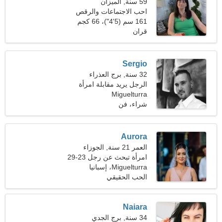
59 سنة, الميزان
احب الاجتماعات والرقص
161 سم (5'4")، 66 كجم
(145 رطلا)
قران
Sergio
32 سنة, برج العذراء
الرجل يريد مقابلة امرأة
Miguelturra
شراء، فن
Aurora
العمر 21 سنة, الجوزاء
امرأة تبحث عن رجل 23-29
Miguelturra، إسبانيا
الحب الحقيقي
Naiara
34 سنة, برج الجدي