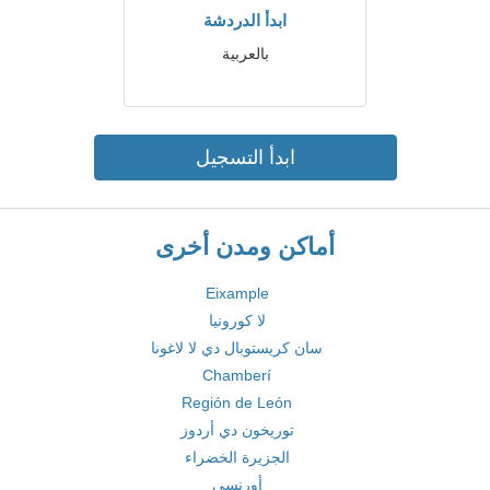
ابدأ الدردشة
بالعربية
ابدأ التسجيل
أماكن ومدن أخرى
Eixample
لا كورونيا
سان كريستوبال دي لا لاغونا
Chamberí
Región de León
توريخون دي أردوز
الجزيرة الخضراء
أورنسي