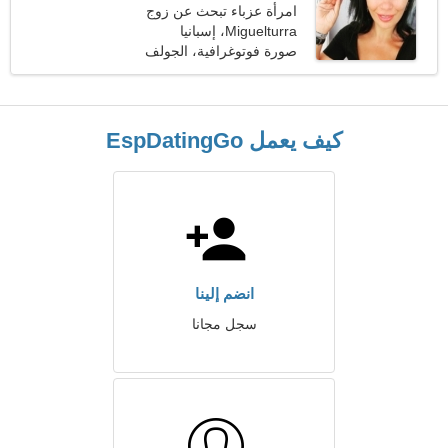
امرأة عزباء تبحث عن زوج
39-41
Miguelturra، إسبانيا
صورة فوتوغرافية، الجولف
كيف يعمل EspDatingGo
انضم إلينا
سجل مجانا