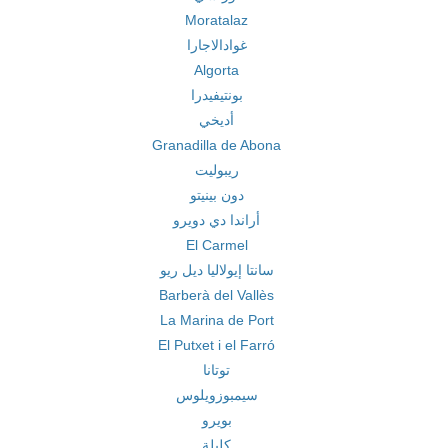
Moratalaz
غوادالاجارا
Algorta
بونتيفيدرا
أديخي
Granadilla de Abona
ريبوليت
دون بينيتو
أراندا دي دويرو
El Carmel
سانتا إيولاليا ديل ريو
Barberà del Vallès
La Marina de Port
El Putxet i el Farró
توتانا
سيمبوزويلوس
بويرو
كليلة