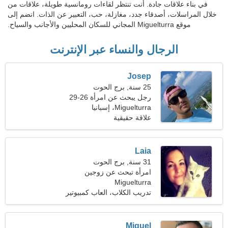
في بناء علاقات جادة. أنت تنتظر لقاءات رومانسية طويلة، علاقات من
خلال المراسلات، أصدقاء جدد، مغازلة، حب، التعبير عن الذات. انضم إلى
موقع Miguelturra المجاني للسكان المحليين والأجانب والسياح.
الرجال والنساء عبر الإنترنت
Josep
25 سنة, برج الحوت
رجل يبحث عن امرأة 26-29
Miguelturra، إسبانيا
علاقة حقيقية
Laia
31 سنة, برج الحوت
امرأة تبحث عن زوجين
Miguelturra
تدريب الكلاب، العاب كمبيوتير
Miguel