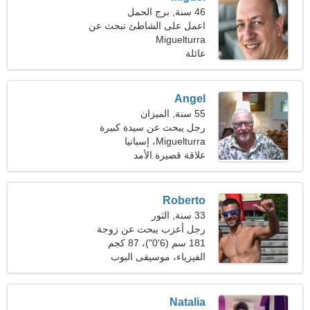
46 سنة, برج الحمل
اعمل على الشاطئ تبحث عن
امراة ودودة
Miguelturra
عائلة
Angel
55 سنة, الميزان
رجل يبحث عن سيدة كبيرة
43-50
Miguelturra، إسبانيا
علاقة قصيرة الأمد
Roberto
33 سنة, الثور
رجل أعزب يبحث عن زوجة
181 سم (6'0")، 87 كجم
(191 رطلا)
الفيزياء، موسيقى البوب
Natalia