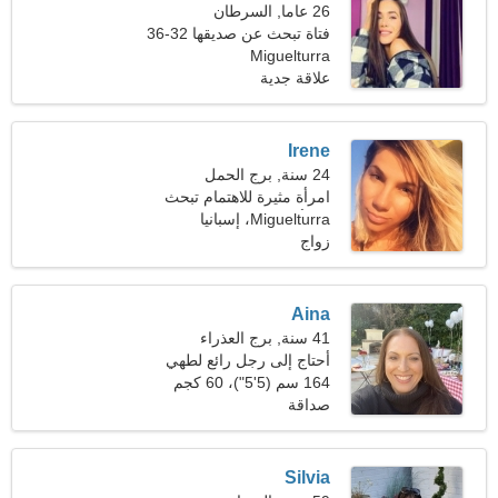
26 عاما, السرطان
فتاة تبحث عن صديقها 32-36
Miguelturra
علاقة جدية
Irene
24 سنة, برج الحمل
امرأة مثيرة للاهتمام تبحث
عن أصدقاء
Miguelturra، إسبانيا
زواج
Aina
41 سنة, برج العذراء
أحتاج إلى رجل رائع لطهي
الطعام معًا
164 سم (5'5")، 60 كجم
(132 رطلا)
صداقة
Silvia