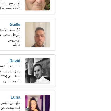
أوليروس، إسبان
علاقة قصيرة ال
Guille
24 سنة, الأسد
الرجل يبحث ع
أوليروس
عائلة
David
33 سنة, القوس
رجل أعزب يب
186 سم (6'2")، 89 كجم (196 رطل)
شيوع، التنزه
Luna
يبلغ من العمر 23 عاما, برج الحمل
فتاة تبحث عن 