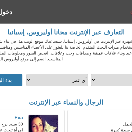
دخول
التعارف عبر الإنترنت مجانا أوليروس، إسبانيا
لمواعدة الشهيرة عبر الإنترنت في أوليروس، إسبانيا. سيساعدك موقع الويب هذا في بن
تخدام ميزات البحث المتقدم الخاصة بنا للعثور على الأعضاء المناسبين ومناقشة 
اعيد وبناء علاقات عميقة وصداقات وحب وعلاقات. افحص الصور ومعلومات ال
المناسب. انضم إلى موقع أوليروس الم
الرجال والنساء عبر الإنترنت
Eva
30 سنه, برج الجدي
سيدة كبيرة
امرأة تبحث ع