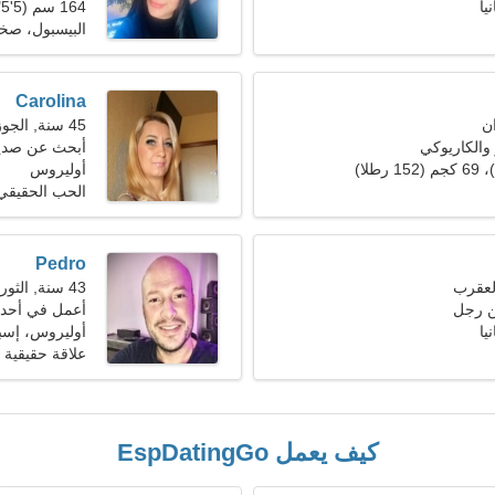
يا
164 سم (5'5")، 63 كجم (138 رطلا)
البيسبول، صخ
Carolina
45 سنة, الجوزاء
والكاريوكي
أبحث عن صديق
أوليروس
الحب الحقيقي
Pedro
43 سنة, الثور
ن رجل
أعمل في أحد ا
يا
أوليروس، إسبا
علاقة حقيقية
كيف يعمل EspDatingGo