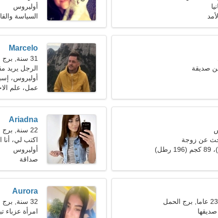
يا
أوليروس
أمد
السياسة والقا
Marcelo
31 سنة, برج العذراء
ن صديقة
الرجل يريد مقابل
أوليروس، إسبا
عمل، علم الاج
Ariadna
22 سنة, برج العذراء
حث عن زوجة
اكتب لي، أنا 
أوليروس
صداقة
Aurora
32 سنة, برج الحوت
صديقها
امرأة عزباء 