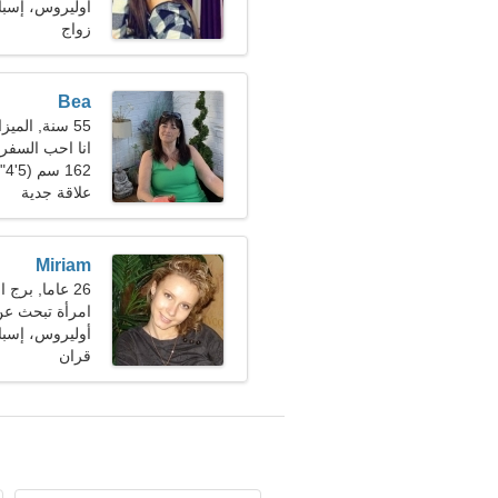
أوليروس، إسبان
زواج
Bea
55 سنة, الميزان
انا احب السفر 
162 سم (5'4")، 69 كجم (152 رطلا)
علاقة جدية
Miriam
26 عاما, برج العقرب
امرأة تبحث ع
أوليروس، إسبان
قران