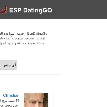
EspDatingGo - خدمة ا
لمعايير مختلفة. يسمح للأعضاء باس
مستخدم بدء محادثة وتحديد المو
Christian
59 سنة, برج الحمل
رجل يبحث عن 