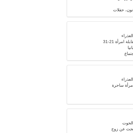
نون، حفلات
ة امرأة 21-31
نيا
تماع
امرأة ساحرة
تبحث عن زوج