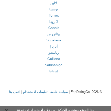
لالين
بوينسا
Torrox
لا رودا
Canals
بيتانزوس
Sopelana
أبريرا
ريانتشو
Guillena
Sabiñánigo
إسبانيا
© 2026, EspDatingGo |
سياسة خاصة
|
تعليمات الاستخدام
|
اتصل بنا
هذا الموقع يستخدم الكوكيز. من خلال الاستمرار في تصفح