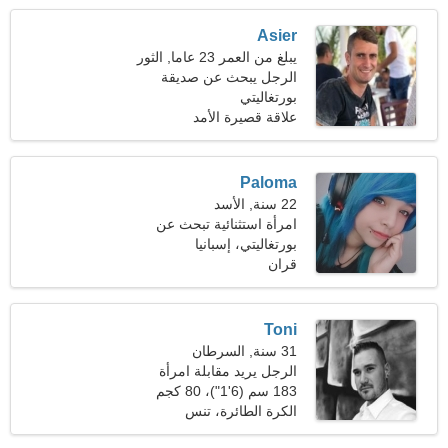
Asier
يبلغ من العمر 23 عاما, الثور
الرجل يبحث عن صديقة
بورتغاليتي
علاقة قصيرة الأمد
Paloma
22 سنة, الأسد
امرأة استثنائية تبحث عن
علاقة
بورتغاليتي، إسبانيا
قران
Toni
31 سنة, السرطان
الرجل يريد مقابلة امرأة
183 سم (6'1")، 80 كجم
(176 رطلا)
الكرة الطائرة، تنس