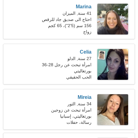
Marina
41 سنة, الميزان
احتاج الى صديق جاد للرقص
معا
156 سم (5'2")، 65 كجم
(143 رطلا)
زواج
Celia
27 سنة, الدلو
امرأة تبحث عن رجل 28-36
بورتغاليتي
الحب الحقيقي
Mireia
34 سنة, الثور
امرأة تبحث عن زوجين
بورتغاليتي، إسبانيا
رسالة، حفلات