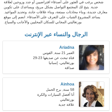
شخص يرغب في العثور على أصدقاء افتراضيين أو جدد وزوجين لعلاقة
جدية. يتيح لك المجتمع التواصل بشكل مريح، ويساعدك على تكوين
معارف جديدة، وبناء محادثات ممتعة، وبناء علاقات جادة، وتحديد المواعيد.
يساعد المشروع الشباب على التعرف على الأصدقاء. انضم إلى موقع
بورتغاليتي المجاني للسكان المحليين والأجانب والسياح.
الرجال والنساء عبر الإنترنت
Ariadna
العمر 21 سنة, القوس
فتاة تبحث عن صديقها 23-29
بورتغاليتي، إسبانيا
صداقة
Ainhoa
58 سنة, برج الحمل
أنا أفضل السيارات والكرة
الطائرة
بورتغاليتي
علاقة جدية