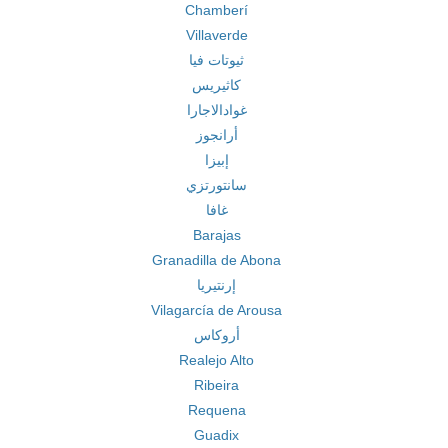
Chamberí
Villaverde
ثيوتات فيا
كاثيريس
غوادالاجارا
أرانجوز
إبيزا
سانتورتزي
غافا
Barajas
Granadilla de Abona
إرنتيريا
Vilagarcía de Arousa
أروكاس
Realejo Alto
Ribeira
Requena
Guadix