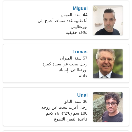
Miguel
44 سنة, القوس
أنا طبيبة غدد صماء، أحتاج إلى
بورتغاليتي
امرأة ماهرة
علاقة حقيقية
Tomas
57 سنة, الميزان
رجل يبحث عن سيدة كبيرة
بورتغاليتي، إسبانيا
عائلة
Unai
36 سنة, الدلو
رجل أعزب يبحث عن زوجة
24-34
186 سم (6'2")، 76 كجم
(167 رطلا)
قاعدة القفز، التطوع