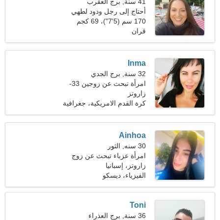
41 سنة, برج العقرب
أحتاج إلى رجل ودود لطهي
الطعام معًا
170 سم (5'7")، 69 كجم
(152 رطلا)
قران
Inma
32 سنة, برج الجدي
امرأة تبحث عن زوجين 33-
44
زاروتز
كرة القدم الامريكية، جغرافية
Ainhoa
30 سنه, الثور
امرأة عزباء تبحث عن زوج
زاروتز، إسبانيا
الفيزياء، ديسكو
Toni
36 سنة, برج العذراء