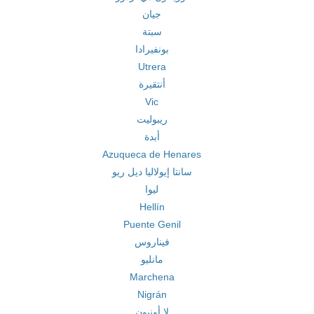
جيان
سبتة
بونفيرادا
Utrera
أنتقيرة
Vic
ريبوليت
أبدة
Azuqueca de Henares
سانتا إيولاليا ديل ريو
ليوا
Hellín
Puente Genil
فيناروس
مانليو
Marchena
Nigrán
لا أونيون