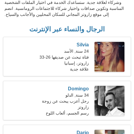
وشركاء لعلاقة جدية. ستساعدك الخدمة في اختيار الملفات الشخصية
المناسبة وتكوين صداقات واختيار شركاء للاجتماعات الرومانسية. انضم
إلى موقع زاروتز المجاني للسكان المحليين والأجانب والسياح.
الرجال والنساء عبر الإنترنت
Silvia
24 سنة, الأسد
فتاة تبحث عن صديقها 26-33
زاروتز، إسبانيا
علاقة جدية
Domingo
34 سنة, الدلو
رجل أعزب يبحث عن زوجة
زاروتز
رسم الجسم، ألعاب اللوح
Dario