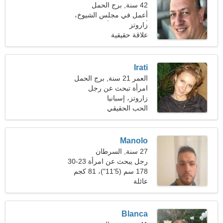
42 سنة, برج الحمل
أعمل في مجلس الشيوخ،
زاروتز
أحتاج إلى امرأة رائعة
علاقة حقيقية
Irati
العمر 21 سنة, برج الحمل
امرأة تبحث عن رجل
زاروتز، إسبانيا
الحب الحقيقي
Manolo
27 سنة, السرطان
رجل يبحث عن امرأة 23-30
178 سم (5'11")، 81 كجم
(178 رطلا)
عائلة
Blanca