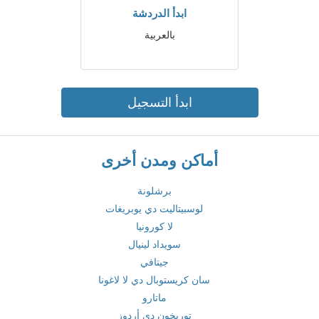
ابدأ الدردشة
بالعربية
ابدأ التسجيل
أماكن ومدن أخرى
برشلونة
لوسبيتاليت دي يوبريغات
لا كورونيا
سويداد لينيال
جيتافي
سان كريستوبال دي لا لاغونا
ماتارو
توريخون دي أردوز