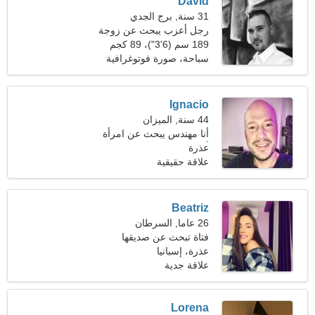
David
31 سنة, برج الجدي
رجل أعزب يبحث عن زوجة
21-28
189 سم (6'3")، 89 كجم
(196 رطل)
سباحة، صورة فوتوغرافية
Ignacio
44 سنة, الميزان
أنا مهندس يبحث عن امرأة
أنيقة
عذرة
علاقة حقيقية
Beatriz
26 عاما, السرطان
فتاة تبحث عن صديقها
عذرة، إسبانيا
علاقة جدية
Lorena