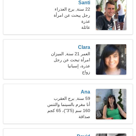
Santi
22 سنة, برج العذراء
رجل يبحث عن امرأة
عذرة
عائلة
Clara
العمر 21 سنة, الميزان
امرأة تبحث عن رجل
عذرة، إسبانيا
زواج
Ana
59 سنة, برج العقرب
أنا مغرم بالسينما والتنس
160 سم (5'3")، 65 كجم
(143 رطلا)
صداقة