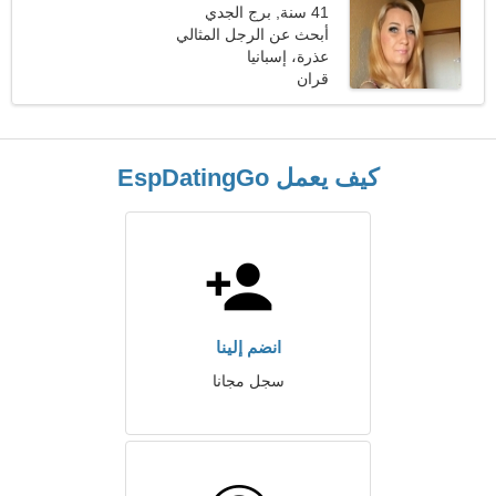
41 سنة, برج الجدي
أبحث عن الرجل المثالي
عذرة، إسبانيا
للقيام بنزهة مشتركة
قران
كيف يعمل EspDatingGo
انضم إلينا
سجل مجانا