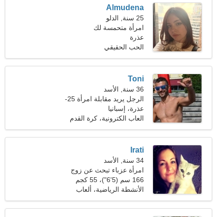
Almudena
25 سنة, الدلو
امرأة متحمسة لك
عذرة
الحب الحقيقي
Toni
36 سنة, الأسد
الرجل يريد مقابلة امرأة 25-
33
عذرة، إسبانيا
العاب الكترونية، كرة القدم
الامريكية
Irati
34 سنة, الأسد
امرأة عزباء تبحث عن زوج
35-42
166 سم (5'6")، 55 كجم
(121 رطلا)
الأنشطة الرياضية، ألعاب
القوى