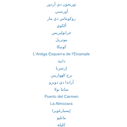
توريخون دي أردوز
أورنسي
روكويتاس دي مار
ألكوي
جرانوليريس
موتريل
كونيكا
L'Antiga Esquerra de l'Eixample
دانية
إرنتيريا
برج الهواريين
أراندا دي دويرو
سانتا بولا
Puerto del Carmen
La Almozara
إيسبارغويرا
مانليو
كليلة