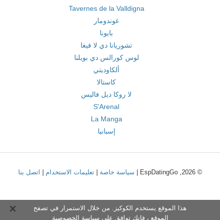
Tavernes de la Valldigna
غوندومار
بايونا
تشوريانا دي لا فيغا
لوس كورالس دي بويلنا
ألكاوديتي
كاستالا
لا روكا ديل فاليس
S'Arenal
La Manga
إسبانيا
© 2026, EspDatingGo |
سياسة خاصة
|
تعليمات الاستخدام
|
اتصل بنا
هذا الموقع يستخدم الكوكيز. من خلال الاستمرار في تصفح
الموقع ، فإنك توافق على
سياسة الخصوصية