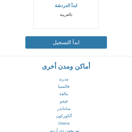
ابدأ الدردشة
بالعربية
ابدأ التسجيل
أماكن ومدن أخرى
مدريد
فالنسيا
مالقة
فيجو
سانتاندر
ألكوركون
Usera
توريخون دي أردوز