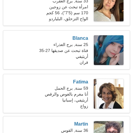
33 سنة, برج العقرب
امرأة تبحث عن زوجين
170 سم (5'7")، 56 كجم
(123 رطلا)
الواح التزحلق، البلياردو
Blanca
25 سنة, برج العذراء
فتاة تبحث عن صديقها 27-35
أريثيفي
قران
Fatima
59 سنة, برج الحمل
أنا مغرم بالغوص والرقص
أريثيفي، إسبانيا
زواج
Martin
36 سنة, القوس