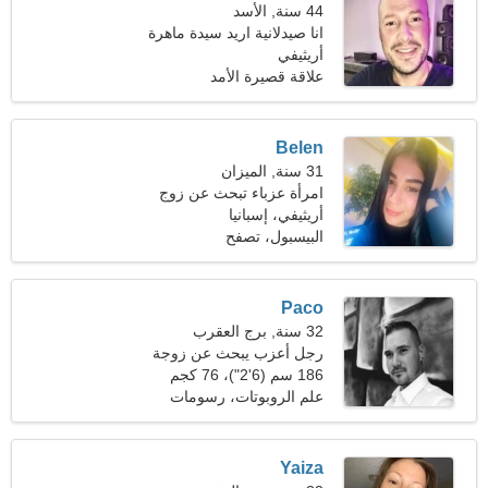
44 سنة, الأسد
انا صيدلانية اريد سيدة ماهرة
أريثيفي
علاقة قصيرة الأمد
Belen
31 سنة, الميزان
امرأة عزباء تبحث عن زوج
أريثيفي، إسبانيا
البيسبول، تصفح
Paco
32 سنة, برج العقرب
رجل أعزب يبحث عن زوجة
25-28
186 سم (6'2")، 76 كجم
(167 رطلا)
علم الروبوتات، رسومات
الحاسوب
Yaiza