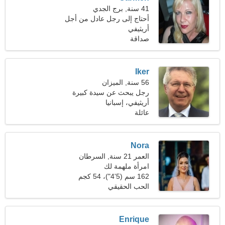
41 سنة, برج الجدي
أحتاج إلى رجل عادل من أجل
المتعة
أريثيفي
صداقة
Iker
56 سنة, الميزان
رجل يبحث عن سيدة كبيرة
47-54
أريثيفي، إسبانيا
عائلة
Nora
العمر 21 سنة, السرطان
امرأة ملهمة لك
162 سم (5'4")، 54 كجم
(119 رطلا)
الحب الحقيقي
Enrique