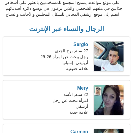
على موقع مواعدة. يسمح المجتمع للمستخدمين بالعثور على أشخاص
جذابين في ملفهم الشخصي والذين يرغبون في توسيع دائرة أصدقائهم.
انضم إلى موقع أريثيفي المجاني للسكان المحليين والأجانب والسياح.
الرجال والنساء عبر الإنترنت
Sergio
27 سنة, برج الجدي
رجل يبحث عن امرأة 26-29
أريثيفي، إسبانيا
علاقة حقيقية
Mery
22 سنة, الأسد
امرأة تبحث عن رجل
أريثيفي
علاقة جدية
Carmen