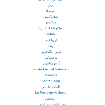
ريز
أوريويلا
فيلاديكانس
ساغونتو
فيلانوفا إ لا غيلترو
Santutxu
توريلافيجا
رندة
لوس رياليخوس
يوتشمايور
أرويومولينوس
San Andrés del Rabanedo
Manises
Sants-Badal
ألفاث ديل بي
La Pobla de Vallbona
روساس
لوس يانوس دي أريداني