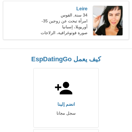
Leire
34 سنة, القوس
امرأة تبحث عن زوجين 35-
42
أوريويلا، إسبانيا
صورة فوتوغرافية، الزلاجات
النفاثة
كيف يعمل EspDatingGo
انضم إلينا
سجل مجانا