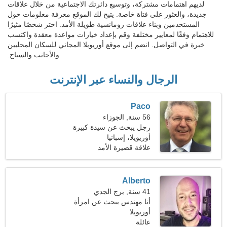
لديهم اهتمامات مشتركة، وتوسيع دائرتك الاجتماعية من خلال علاقات
جديدة، والعثور على فتاة خاصة. يتيح لك الموقع معرفة معلومات حول
المستخدمين وبناء علاقات رومانسية طويلة الأمد. اختر شخصًا مثيرًا
للاهتمام وفقًا لمعايير مختلفة وقم بإعداد خيارات مواعدة معقدة واكتسب
خبرة في التواصل. انضم إلى موقع أوريويلا المجاني للسكان المحليين
والأجانب والسياح.
الرجال والنساء عبر الإنترنت
Paco
56 سنة, الجوزاء
رجل يبحث عن سيدة كبيرة
47-54
أوريويلا، إسبانيا
علاقة قصيرة الأمد
Alberto
41 سنة, برج الجدي
أنا مهندس يبحث عن امرأة
ودودة
أوريويلا
عائلة