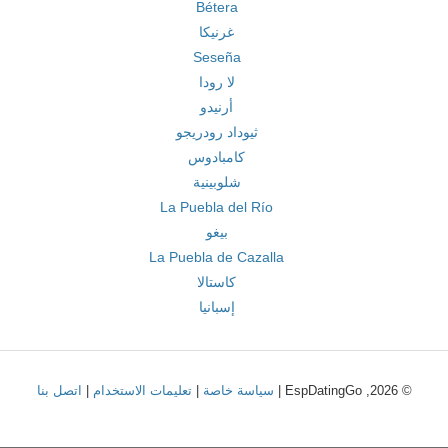
Bétera
غرنيكا
Seseña
لا رودا
أرنيدو
ثيوداد رودريجو
كامبادوس
شلوبينية
La Puebla del Río
بيغو
La Puebla de Cazalla
كاستالا
إسبانيا
© 2026, EspDatingGo |
سياسة خاصة
|
تعليمات الاستخدام
|
اتصل بنا