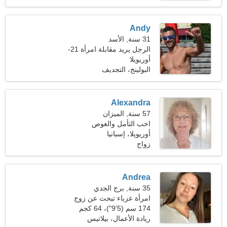
Andy
31 سنة, الأسد
الرجل يريد مقابلة امرأة 21-
28
أوريويلا
البولينج، التجديف
Alexandra
57 سنة, الميزان
احب التأمل والغوص
أوريويلا، إسبانيا
زواج
Andrea
35 سنة, برج الجدي
امرأة عزباء تبحث عن زوج
174 سم (5'9")، 64 كجم
(141 رطلا)
ريادة الأعمال، بيلاتيس