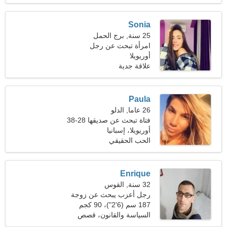
Sonia
25 سنة, برج الحمل
امرأة تبحث عن رجل
أوريويلا
علاقة جدية
Paula
26 عاما, الدلو
فتاة تبحث عن صديقها 28-38
أوريويلا، إسبانيا
الحب الحقيقي
Enrique
32 سنة, القوس
رجل أعزب يبحث عن زوجة
187 سم (6'2")، 90 كجم
(198 رطلا)
السياسة والقانون، قصص
مصورة يابانية