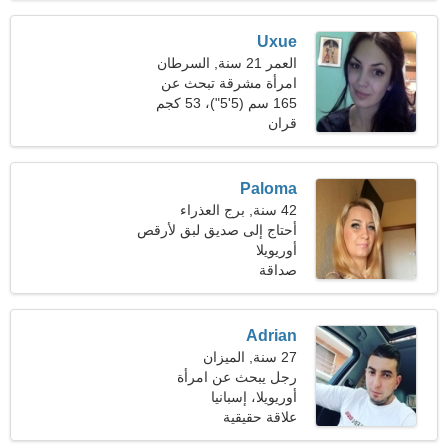
Uxue
العمر 21 سنة, السرطان
امرأة مشرقة تبحث عن
علاقة حب
165 سم (5'5")، 53 كجم
(116 رطلا)
قران
Paloma
42 سنة, برج العذراء
أحتاج إلى صديق لبق لأرقص
أوريويلا
صداقة
Adrian
27 سنة, الميزان
رجل يبحث عن امرأة
أوريويلا، إسبانيا
علاقة حقيقية