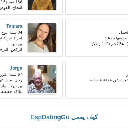
186 سم (6'2")، 84 كجم (185 رطلا)
النجاح، الغوص
Tamara
34 سنة, برج العقرب
ها 26-30
امرأة عزباء 
بيرميو
الرقص، التزح
Jorge
57 سنة, الثور
تبحث عن علاقة عاطفية
رجل يبحث عن 
بيرميو، إسبانيا
علاقة حقيقية
كيف يعمل EspDatingGo