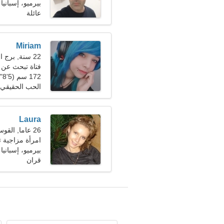
بيرميو، إسبانيا
عائلة
Miriam
22 سنة, برج الحمل
فتاة تبحث عن صديق
172 سم (5'8")، 54 كجم (119 رطلا)
الحب الحقيقي
Laura
26 عاما, القوس
امرأة مزاجية 
بيرميو، إسبانيا
قران