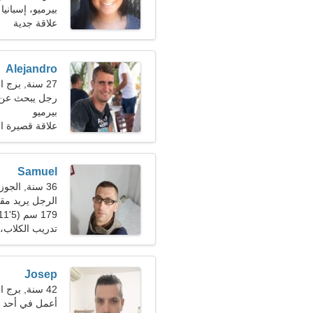
بيرميو، إسبانيا
علاقة جدية
Alejandro
27 سنة, برج العذراء
رجل يبحث عن امرأ
بيرميو
علاقة قصيرة ال
Samuel
36 سنة, الجوزاء
الرجل يريد مقابلة
179 سم (5'11")، 78 كجم (171 رطلا)
تدريب الكلاب، 
Josep
42 سنة, برج الحمل
أعمل في أحد ال