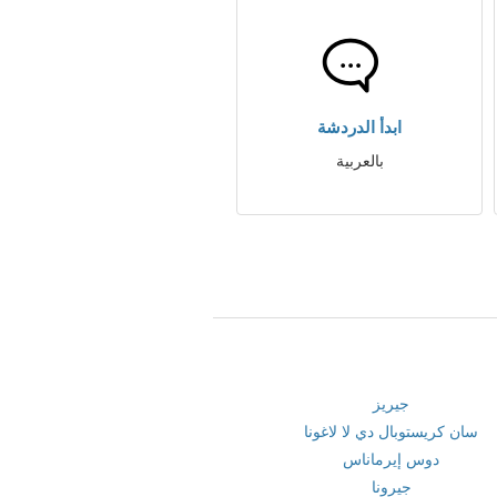
ابدأ الدردشة
بالعربية
جيريز
سان كريستوبال دي لا لاغونا
دوس إيرماناس
جيرونا