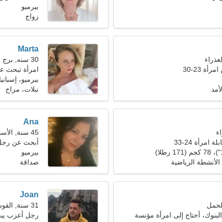
بيرميو
زواج
Marta
30 سنه, برج العذراء
ة 23-30
امرأة تبحث ع
بيرميو، إسبانيا
أمد
نبلات، مزاح
Ana
45 سنة, الأسد
 امرأة 24-33
أبحث عن رجل ن
بيرميو
الأنشطة الرياضية
صداقة
Joan
31 سنة, القوس
بنوك، أحتاج إلى امرأة مؤنسة
رجل أعزب يب