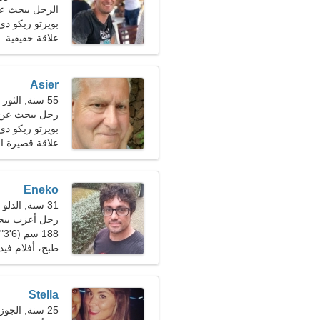
الرجل يبحث عن ص
بويرتو ريكو دي 
علاقة حقيقية
Asier
55 سنة, الثور
رجل يبحث عن 
بويرتو ريكو دي 
علاقة قصيرة ال
Eneko
31 سنة, الدلو
رجل أعزب يب
188 سم (6'3")، 85 كجم (187 رطلا)
طبخ، أفلام فيد
Stella
25 سنة, الجوزاء