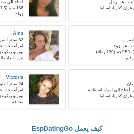
 تبحث عن رجل
احتاج الى صد
غران كناريا، إسبانيا
168 سم (5'7")، 63 كجم (138 رطلا)
الرومانسية
زواج
Aina
32 سنة, السرطان
بحث عن زوج
امرأة تبحث عن ز
بويرتو ريكو دي
الرقص
تنزه، العاب ال
Victoria
24 سنة, الدلو
، أحتاج إلى امرأة استثنائية
امرأة تبحث ع
غران كناريا، إسبانيا
بويرتو ريكو دي
صداقة
كيف يعمل EspDatingGo