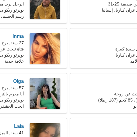
ديقة 25-31
الرجل يريد مق
غران كناريا، إسبانيا
بويرتو ريكو دي
رسم الجسم، تح
Inma
27 سنة, برج الجدي
سيدة كبيرة
فتاة تبحث عن
غران كناريا
بويرتو ريكو دي
أمد
علاقة جدية
Olga
57 سنة, برج العذراء
حث عن زوجة
أنا مغرم بالتزل
بويرتو ريكو دي
يو
الحب الحقيقي
Laia
41 سنة, الميزان