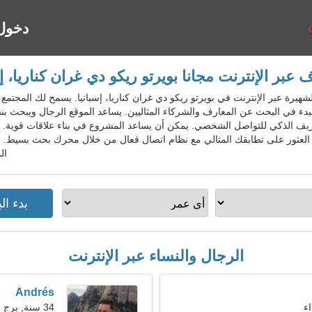
دخول
ف عبر الإنترنت مجانا بويرتو ريكو دي غران كناريا، إس
لمواعدة الشهيرة عبر الإنترنت في بويرتو ريكو دي غران كناريا، إسبانيا. يسمح لك المجت
والبدء في البحث عن المعارف والشركاء المثاليين. يساعد الموقع الرجال ويبح
ف الذكي للتواصل الشخصي. يمكن أن يساعد المشروع في بناء علاقات قوية. الخ
 العثور على تطابقك المثالي مع نظام اتصال فعال من خلال محرك بحث بسيط. ان
ال
الرجال والنساء عبر الإنترنت
Andrés
34 سنة, برج العذراء