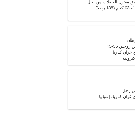
يق مفتول العضلات من اجل
وجين 35-43
 غران كناريا
كترونية
ن رجل
 غران كناريا، إسبانيا