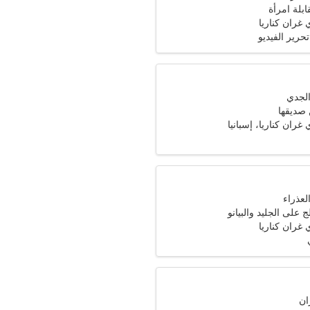
ابلة امرأة
 غران كناريا
رير الفيديو
 صديقها
 غران كناريا، إسبانيا
ج على الجليد والبيانو
 غران كناريا