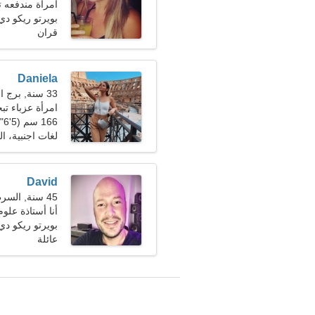
امرأة مندفعه
بويرتو ريكو دي 
قران
Daniela
33 سنة, برج العقرب
امرأة عزباء ت
166 سم (5'6")، 59 كجم (130 رطلا)
لغات اجنبية، 
David
45 سنة, السرطان
أنا أستاذة علوم
بويرتو ريكو دي 
عائلة