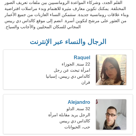
القلم الجدد، وشركاء المواعدة الرومانسيين بين ملفات تعريف الصور
المختلفة. يمكنك تكوين معارف مثيرة للاهتمام وبدء مراسلات افتراضية
وبناء علاقات رومانسية جديدة. ستتمكن النساء العازبات من جميع الأعمار
من العثور على مرشح لتكوين أسرة. انضم إلى موقع كالداس دي رييس
المجاني للسكان المحليين والأجانب والسياح.
الرجال والنساء عبر الإنترنت
Raquel
22 سنة, الجوزاء
امرأة تبحث عن رجل
كالداس دي رييس، إسبانيا
قران
Alejandro
32 سنة, الدلو
الرجل يريد مقابلة امرأة
كالداس دي رييس
حب، الحيوانات