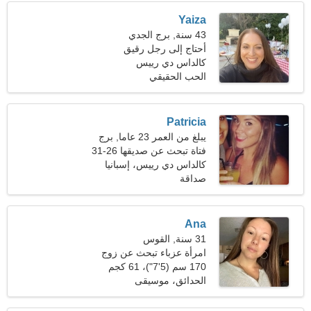
Yaiza
43 سنة, برج الجدي
أحتاج إلى رجل رقيق
للرومانسية
كالداس دي رييس
الحب الحقيقي
Patricia
يبلغ من العمر 23 عاما, برج
الحمل
فتاة تبحث عن صديقها 26-31
كالداس دي رييس، إسبانيا
صداقة
Ana
31 سنة, القوس
امرأة عزباء تبحث عن زوج
170 سم (5'7")، 61 كجم
(134 رطلا)
الحدائق، موسيقى