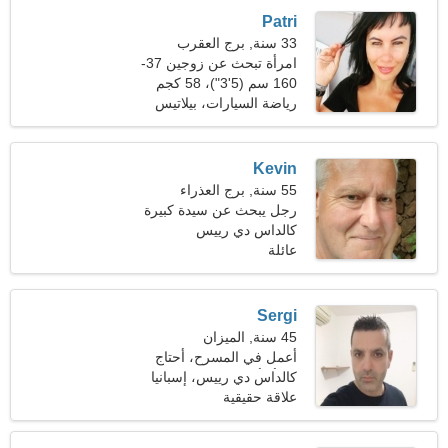
Patri
33 سنة, برج العقرب
امرأة تبحث عن زوجين 37-
40
160 سم (5'3")، 58 كجم
(127 رطلا)
رياضة السيارات، بيلاتيس
Kevin
55 سنة, برج العذراء
رجل يبحث عن سيدة كبيرة
45-51
كالداس دي رييس
عائلة
Sergi
45 سنة, الميزان
أعمل في المسرح، أحتاج
امرأة أنيقة
كالداس دي رييس، إسبانيا
علاقة حقيقية