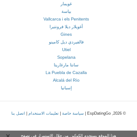
غويمار
بياسة
Vallcarca i els Penitents
أغويلار ديلا فرونتيرا
Gines
فالفيردي ديل كامينو
Utiel
Sopelana
سانتا مارغاريتا
La Puebla de Cazalla
Alcalá del Río
إسبانيا
© 2026, EspDatingGo |
سياسة خاصة
|
تعليمات الاستخدام
|
اتصل بنا
هذا الموقع يستخدم الكوكيز. من خلال الاستمرار في تصفح