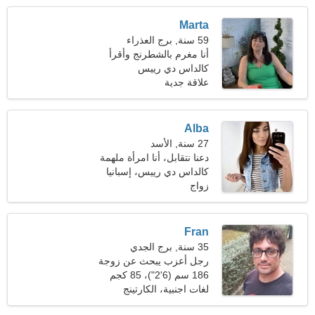
Marta
59 سنة, برج العذراء
أنا مغرم بالشطرنج وأقرأ
كالداس دي رييس
علاقة جدية
Alba
27 سنة, الأسد
دعنا نتقابل، أنا امرأة ملهمة
كالداس دي رييس، إسبانيا
زواج
Fran
35 سنة, برج الجدي
رجل أعزب يبحث عن زوجة
24-32
186 سم (6'2")، 85 كجم
(187 رطلا)
لغات اجنبية، الكارتينج