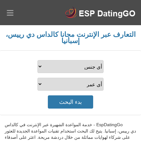
التعارف عبر الإنترنت مجانا كالداس دي رييس،
إسبانيا
EspDatingGo - خدمة المواعدة الشهيرة عبر الإنترنت في كالداس
دي رييس، إسبانيا. يتيح لك البحث استخدام تقنيات المواعدة الجديدة للعثور
على شركاء لهوايات مماثلة من خلال دردشة مريحة. اعثر على أصدقاء