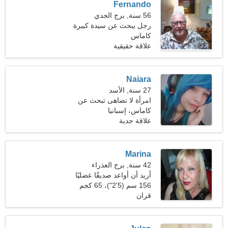
Fernando
56 سنة, برج الجدي
رجل يبحث عن سيدة كبيرة
48-53
كاماس
علاقة حقيقية
Naiara
27 سنة, الأسد
امرأة لا تضاهى تبحث عن
شريك
كاماس، إسبانيا
علاقة جدية
Marina
42 سنة, برج العذراء
أريد أن أواعد صديقًا عضليًا
156 سم (5'2")، 65 كجم
(143 رطلا)
قران