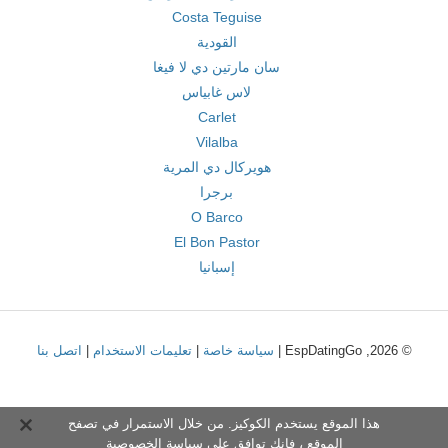
Costa Teguise
القودية
سان مارتين دي لا فيغا
لاس غابياس
Carlet
Vilalba
هويركال دي المرية
برجرا
O Barco
El Bon Pastor
إسبانيا
© 2026, EspDatingGo |
سياسة خاصة
|
تعليمات الاستخدام
|
اتصل بنا
هذا الموقع يستخدم الكوكيز. من خلال الاستمرار في تصفح
الموقع ، فإنك توافق على
سياسة الخصوصية