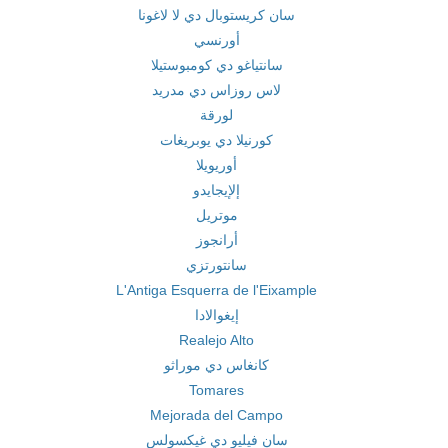
سان كريستوبال دي لا لاغونا
أورنسي
سانتياغو دي كومبوستيلا
لاس روزاس دي مدريد
لورقة
كورنيلا دي يوبريغات
أوريويلا
إلإيجايدو
موتريل
أرانجوز
سانتورتزي
L'Antiga Esquerra de l'Eixample
إيغوالادا
Realejo Alto
كانغاس دي موراثو
Tomares
Mejorada del Campo
سان فيليو دي غيكسولس