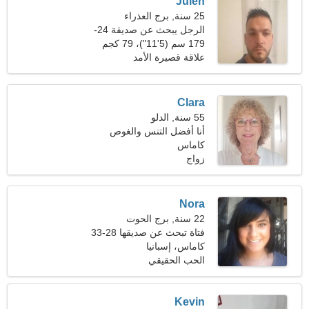
Julen
25 سنة, برج العذراء
الرجل يبحث عن صديقة 24-
30
179 سم (5'11")، 79 كجم
(174 رطلا)
علاقة قصيرة الأمد
Clara
55 سنة, الدلو
أنا أفضل التنس والغوص
كاماس
زواج
Nora
22 سنة, برج الحوت
فتاة تبحث عن صديقها 28-33
كاماس، إسبانيا
الحب الحقيقي
Kevin