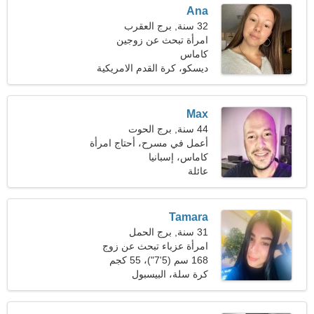
Ana
32 سنة, برج العقرب
امرأة تبحث عن زوجين
كاماس
ديسكو، كرة القدم الامريكية
Max
44 سنة, برج الحوت
أعمل في مسرح، أحتاج امرأة
مغرية
كاماس، إسبانيا
عائلة
Tamara
31 سنة, برج الحمل
امرأة عزباء تبحث عن زوج
35-40
168 سم (5'7")، 55 كجم
(121 رطلا)
كرة سلة، البيسبول