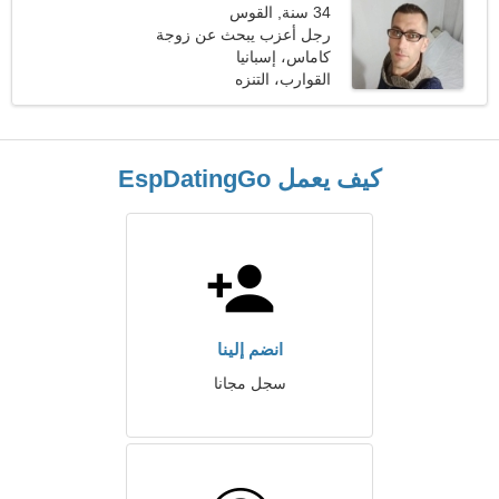
34 سنة, القوس
رجل أعزب يبحث عن زوجة
24-30
كاماس، إسبانيا
القوارب، التنزه
كيف يعمل EspDatingGo
انضم إلينا
سجل مجانا