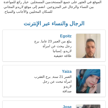
الموقع في العثور على جميع المستخدمين المسجلين. خيار رائع للمواعدة
بين النساء والرجال غير المتزوجين. انضم إلى موقع لاريدو المجاني
للسكان المحليين والأجانب والسياح.
الرجال والنساء عبر الإنترنت
Egoitz
يبلغ من العمر 23 عاما, برج
الحمل
رجل يبحث عن امرأة
لاريدو، إسبانيا
علاقة حقيقية
Yaiza
العمر 21 سنة, برج العقرب
امرأة تبحث عن رجل
لاريدو
صداقة
Jose