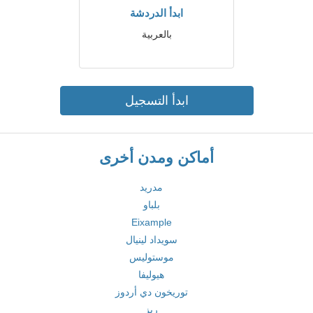
ابدأ الدردشة
بالعربية
ابدأ التسجيل
أماكن ومدن أخرى
مدريد
بلباو
Eixample
سويداد لينيال
موستوليس
هيوليفا
توريخون دي أردوز
ريز