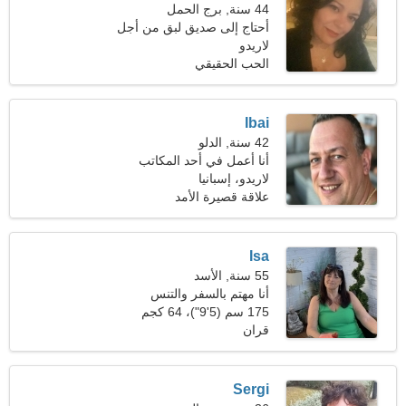
44 سنة, برج الحمل
أحتاج إلى صديق لبق من أجل
لاريدو
المتعة
الحب الحقيقي
Ibai
42 سنة, الدلو
أنا أعمل في أحد المكاتب
لاريدو، إسبانيا
علاقة قصيرة الأمد
Isa
55 سنة, الأسد
أنا مهتم بالسفر والتنس
175 سم (5'9")، 64 كجم
(141 رطلا)
قران
Sergi