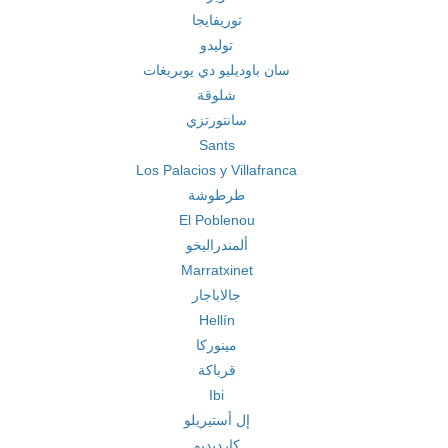
توريفايجا
توليدو
سان باوديليو دي يوبريغات
شلوقة
سانتورتزي
Sants
Los Palacios y Villafranca
طرطوشة
El Poblenou
ألمندراليخو
Marratxinet
جالاباجار
Hellín
مينوركا
قرباكة
Ibi
إل أستيريلو
كارديديو