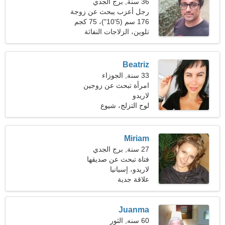
36 سنة, برج الجدي
رجل أعزب يبحث عن زوجة
28-31
176 سم (5'10")، 75 كجم
(165 رطلا)
تلوين، الزلاجات النفاثة
Beatriz
33 سنة, الجوزاء
امرأة تبحث عن زوجين
لاريدو
لوح التزلج، شيوع
Miriam
27 سنة, برج الجدي
فتاة تبحث عن صديقها
لاريدو، إسبانيا
علاقة جدية
Juanma
60 سنه, الثور