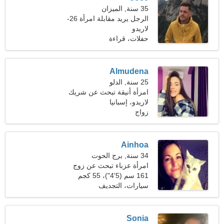
35 سنة, الميزان
الرجل يريد مقابلة امرأة 26-
32
لاريدو
حفلات، قراءة
Almudena
25 سنة, الدلو
امرأة أنيقة تبحث عن شريك
لاريدو، إسبانيا
زواج
Ainhoa
34 سنة, برج الحوت
امرأة عزباء تبحث عن زوج
161 سم (5'4")، 55 كجم
(121 رطلا)
سيارات، التجديف
Sonia