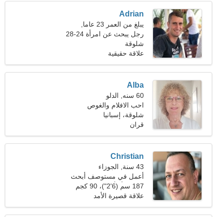
Adrian
يبلغ من العمر 23 عاما,
الميزان
رجل يبحث عن امرأة 24-28
شلوقة
علاقة حقيقية
Alba
60 سنه, الدلو
احب الافلام والغوص
شلوقة، إسبانيا
قران
Christian
43 سنة, الجوزاء
أعمل في مستوصف أبحث
عن امرأة أنيقة
187 سم (6'2")، 90 كجم
(198 رطلا)
علاقة قصيرة الأمد