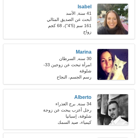
Isabel
41 سنة, الأسد
أبحث عن الصديق المثالي
161 سم (5'4")، 68 كجم
(149 رطلا)
زواج
Marina
30 سنه, السرطان
امرأة تبحث عن زوجين 33-
40
شلوقة
رسم الجسم، النجاح
Alberto
34 سنة, برج العذراء
رجل أعزب يبحث عن زوجة
22-32
شلوقة، إسبانيا
كيمياء، صيد السمك