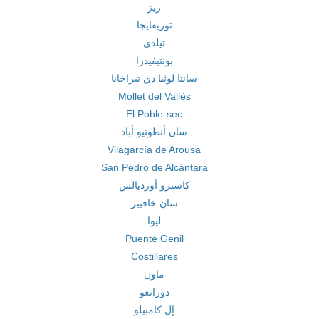
ريز
توريفايجا
تيلدي
بونتيفيدرا
سانتا لوثيا دي تيراخانا
Mollet del Vallès
El Poble-sec
سان أنطونيو أباد
Vilagarcía de Arousa
San Pedro de Alcántara
كاسترو أورديالس
سان خافيير
ليوا
Puente Genil
Costillares
ماون
دورانغو
إل كامبيلو