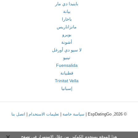
باينيدا دي مار
بيانة
باخارا
مانزاناريس
بويرو
أشونة
لا سيو دي أورغل
تينيو
Fuensalida
قطنيانة
Trinitat Vella
إسبانيا
© 2026, EspDatingGo |
سياسة خاصة
|
تعليمات الاستخدام
|
اتصل بنا
هذا الموقع يستخدم الكوكيز. من خلال الاستمرار في تصفح