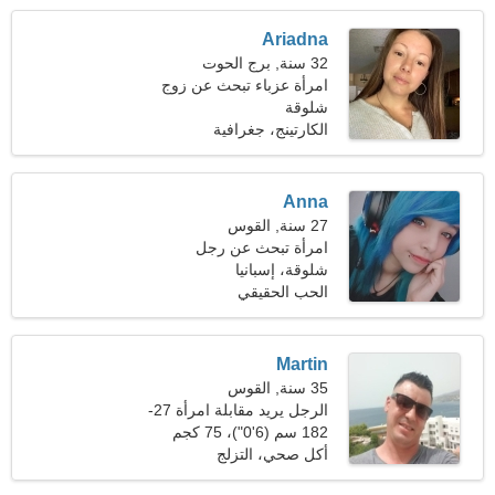
Ariadna
32 سنة, برج الحوت
امرأة عزباء تبحث عن زوج
35-44
شلوقة
الكارتينج، جغرافية
Anna
27 سنة, القوس
امرأة تبحث عن رجل
شلوقة، إسبانيا
الحب الحقيقي
Martin
35 سنة, القوس
الرجل يريد مقابلة امرأة 27-
33
182 سم (6'0")، 75 كجم
(165 رطلا)
أكل صحي، التزلج