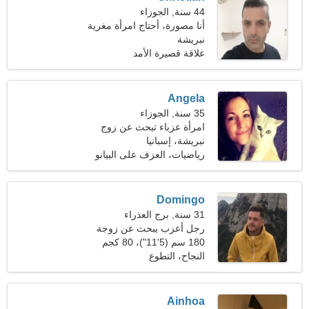
44 سنة, الجوزاء
أنا مصورة، أحتاج امرأة مغرية
نبريشة
علاقة قصيرة الأمد
Angela
35 سنة, الجوزاء
امرأة عزباء تبحث عن زوج
نبريشة، إسبانيا
رياضيات، العزف على البيانو
Domingo
31 سنة, برج العذراء
رجل أعزب يبحث عن زوجة
180 سم (5'11")، 80 كجم
(176 رطلا)
النجاح، التطوع
Ainhoa