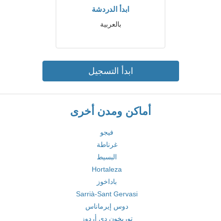
ابدأ الدردشة
بالعربية
ابدأ التسجيل
أماكن ومدن أخرى
فيجو
غرناطة
البسيط
Hortaleza
باداخوز
Sarrià-Sant Gervasi
دوس إيرماناس
توريخون دي أردوز