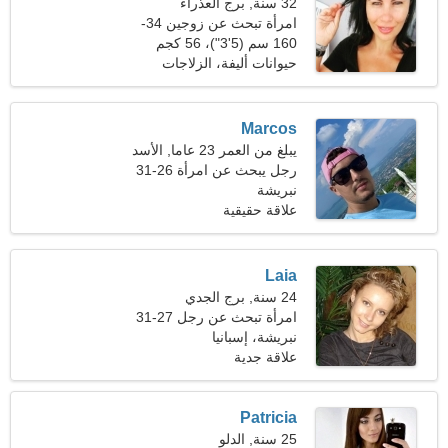
32 سنة, برج العذراء
امرأة تبحث عن زوجين 34-
41
160 سم (5'3")، 56 كجم
(123 رطلا)
حيوانات أليفة، الزلاجات
النفاثة
Marcos
يبلغ من العمر 23 عاما, الأسد
رجل يبحث عن امرأة 26-31
نبريشة
علاقة حقيقية
Laia
24 سنة, برج الجدي
امرأة تبحث عن رجل 27-31
نبريشة، إسبانيا
علاقة جدية
Patricia
25 سنة, الدلو