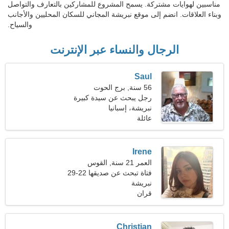
مناسبين لهوايات مشتركة. يسمح المشروع للمشاركين بالتعارف والتواصل
وبناء العلاقات. انضم إلى موقع نبريشة المجاني للسكان المحليين والأجانب
والسياح.
الرجال والنساء عبر الإنترنت
Saul
56 سنة, برج الحوت
رجل يبحث عن سيدة كبيرة
نبريشة، إسبانيا
عائلة
Irene
العمر 21 سنة, القوس
فتاة تبحث عن صديقها 22-29
نبريشة
قران
Christian