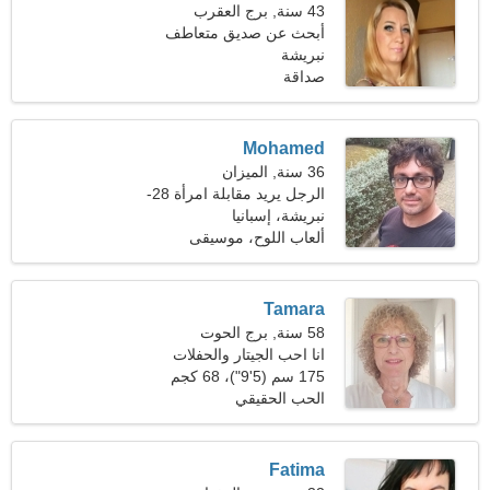
43 سنة, برج العقرب
أبحث عن صديق متعاطف
نبريشة
مدى الحياة
صداقة
Mohamed
36 سنة, الميزان
الرجل يريد مقابلة امرأة 28-
32
نبريشة، إسبانيا
ألعاب اللوح، موسيقى
كلاسيكية
Tamara
58 سنة, برج الحوت
انا احب الجيتار والحفلات
الموسيقية
175 سم (5'9")، 68 كجم
(149 رطلا)
الحب الحقيقي
Fatima