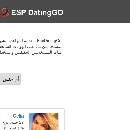
EspDatingGo - خدمة المو
المستخدمين بناءً على الهوايات الشائ
مئات المستخدمين الحقيقيين واستخدام
Celia
27 سنة, برج الحمل
فتاة تبحث عن صديق