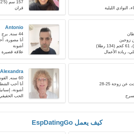
157 سم (5'2")، 66 كجم (145 رطلا)
، النوادي الليلية
قران
Antonio
44 سنة, برج العقرب
ن زوجين
أنا مصورة، أحت
أشونة
لي، ريادة الأعمال
علاقة قصيرة ا
Alexandra
60 سنه, القوس
عن زوجة 25-28
أنا أحب الشطر
أشونة، إسبانيا
مسرح
الحب الحقيقي
كيف يعمل EspDatingGo