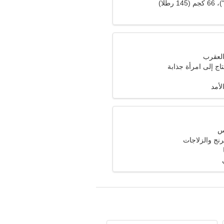
اج إلى امرأة جذابة
لأمد
نج والزلاجات