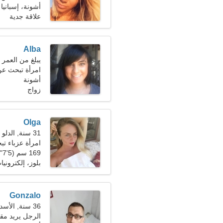
أشونة، إسبانيا
علاقة جدية
Alba
يبلغ من العمر 23 عاما, برج العذراء
امرأة تبحث عن رج
أشونة
زواج
Olga
31 سنة, الدلو
امرأة عزباء تبحث
169 سم (5'7")، 62 كجم (136 رطلا)
بلوز، إلكترونيا
Gonzalo
36 سنة, الأسد
الرجل يريد مقا