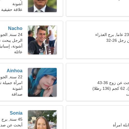
أشونة
علاقة حقيقية
Nacho
24 سنة, الجوزاء
ل 26-32
الرجل يبحث 
أشونة، إسبانيا
عائلة
Ainhoa
22 سنة, الجوزاء
 عن زوج 36-43
امرأة جميلة ت
أشونة
ت
صداقة
Sonia
45 سنة, برج الحوت
بلة امرأة
أبحث عن صدي