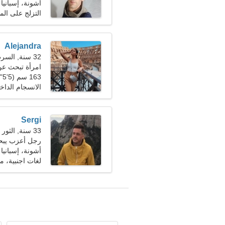
أشونة، إسبانيا
التزلج على الماء
Alejandra
32 سنة, السرطان
امرأة تبحث ع
163 سم (5'5")، 61 كجم (134 رطلا)
الانسجام الداخ
Sergi
33 سنة, الثور
رجل أعزب يبحث 
أشونة، إسبانيا
لغات اجنبية، 