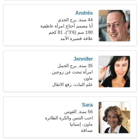
Andrés
44 سنة, برج الجدي
أنا مصمم أحتاج امرأة عاطفية
190 سم (6'3")، 81 كجم
(178 رطلا)
علاقة قصيرة الأمد
Jennifer
35 سنة, برج الحمل
امرأة تبحث عن زوجين
ماون
علم النبات، رفع الاثقال
Sara
56 سنة, القوس
احب التنس والكرة الطائرة
ماون، إسبانيا
صداقة