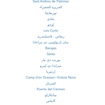
Sant Andreu de Palomar
الجزيرة الخضراء
توريفايجا
تيلدي
لوجو
Les Corts
ريفاس - فاسيامدريد
سان بارتولومي دي تيراخانا
Barajas
Sants
يوريت دي مار
ميراندا دي إيبرو
إرنتيريا
Camp d'en Grassot i Gràcia Nova
كمبريلز
Puerto del Carmen
بينايكارلو
كاماس