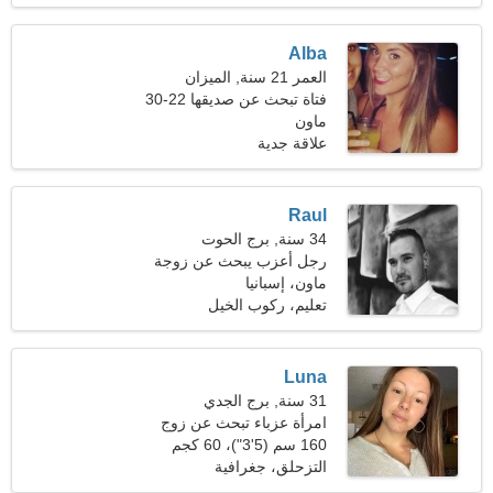
Alba
العمر 21 سنة, الميزان
فتاة تبحث عن صديقها 22-30
ماون
علاقة جدية
Raul
34 سنة, برج الحوت
رجل أعزب يبحث عن زوجة
ماون، إسبانيا
تعليم، ركوب الخيل
Luna
31 سنة, برج الجدي
امرأة عزباء تبحث عن زوج
160 سم (5'3")، 60 كجم
(132 رطلا)
التزحلق، جغرافية