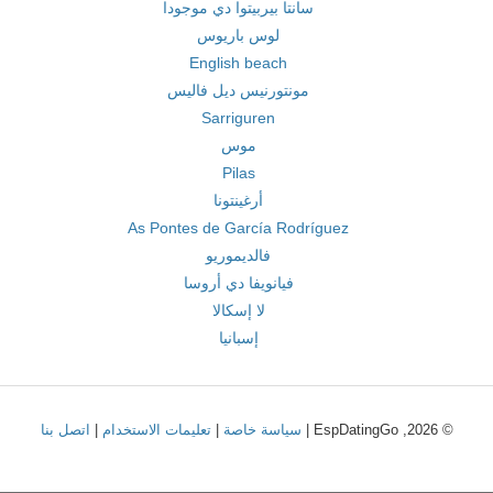
سانتا بيربيتوا دي موجودا
لوس باريوس
English beach
مونتورنيس ديل فاليس
Sarriguren
موس
Pilas
أرغينتونا
As Pontes de García Rodríguez
فالديموريو
فيانويفا دي أروسا
لا إسكالا
إسبانيا
© 2026, EspDatingGo |
سياسة خاصة
|
تعليمات الاستخدام
|
اتصل بنا