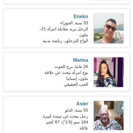
Eneko
33 سنة, الجوزاء
الرجل يريد مقابلة امرأة 21-
29
ماون
الواح التزحلق، رياضة بدنية
Marina
26 عاما, برج الحوت
نوع امرأة تبحث عن علاقة
طويلة الأمد
ماون، إسبانيا
الحب الحقيقي
Asier
55 سنة, الدلو
رجل يبحث عن سيدة كبيرة
45-52
184 سم (6'1")، 87 كجم
(191 رطلا)
عائلة