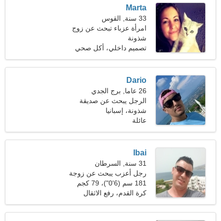
Marta
33 سنة, القوس
امرأة عزباء تبحث عن زوج
شذونة
تصميم داخلي، أكل صحي
Dario
26 عاما, برج الجدي
الرجل يبحث عن صديقة
شذونة، إسبانيا
عائلة
Ibai
31 سنة, السرطان
رجل أعزب يبحث عن زوجة
181 سم (6'0")، 79 كجم
(174 رطلا)
كرة القدم، رفع الاثقال