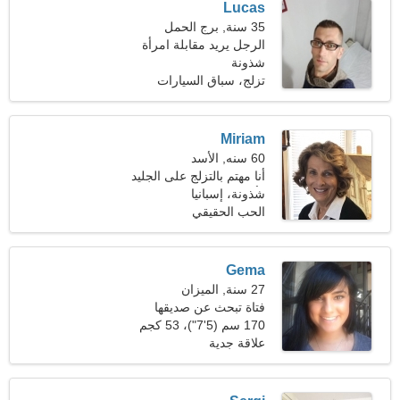
Lucas
35 سنة, برج الحمل
الرجل يريد مقابلة امرأة
شذونة
تزلج، سباق السيارات
Miriam
60 سنه, الأسد
أنا مهتم بالتزلج على الجليد
وألعاب الفيديو
شذونة، إسبانيا
الحب الحقيقي
Gema
27 سنة, الميزان
فتاة تبحث عن صديقها
170 سم (5'7")، 53 كجم
(116 رطلا)
علاقة جدية