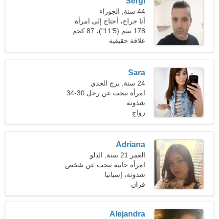
Sergi
44 سنة, الجوزاء
أنا جراح، أحتاج إلى امرأة
مرحة
178 سم (5'11")، 87 كجم
(191 رطلا)
علاقة حقيقية
Sara
24 سنة, برج الجدي
امرأة تبحث عن رجل 30-34
شذونة
زواج
Adriana
العمر 21 سنة, الدلو
امرأة حانية تبحث عن شخص
مثلك
شذونة، إسبانيا
قران
Alejandra