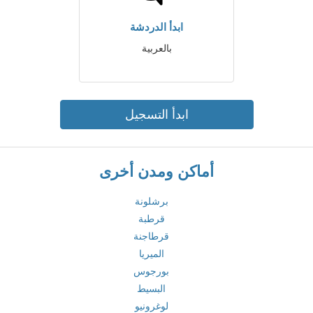
ابدأ الدردشة
بالعربية
ابدأ التسجيل
أماكن ومدن أخرى
برشلونة
قرطبة
قرطاجنة
الميريا
بورجوس
البسيط
لوغرونيو