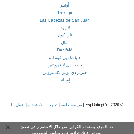
أوتيبو
Tàrrega
Las Cabezas de San Juan
لا رودا
تارانكون
ألبال
Benifaió
لا بالما ديل كوندادو
خيمينا دي لا فرونتيرا
جيريز دي لوس كاباليروس
إسبانيا
© 2026, EspDatingGo |
سياسة خاصة
|
تعليمات الاستخدام
|
اتصل بنا
هذا الموقع يستخدم الكوكيز. من خلال الاستمرار في تصفح
الموقع ، فإنك توافق على
سياسة الخصوصية