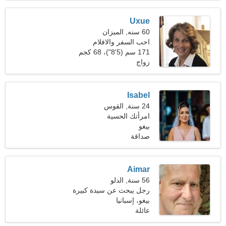
Uxue
60 سنه, الميزان
احب السفر والافلام
171 سم (5'8")، 68 كجم
(149 رطلا)
زواج
Isabel
24 سنة, القوس
امرأتك الحسية
بيغو
صداقة
Aimar
56 سنة, الدلو
رجل يبحث عن سيدة كبيرة
بيغو، إسبانيا
عائلة