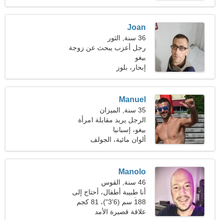
Joan
36 سنة, الثور
رجل أعزب يبحث عن زوجة
بيغو
إبحار، بلوز
Manuel
35 سنة, الميزان
الرجل يريد مقابلة امرأة
بيغو، إسبانيا
ألوان مائية، الجولف
Manolo
46 سنة, القوس
أنا طبيبة أطفال، أحتاج إلى
امرأة ساحرة
188 سم (6'3")، 81 كجم
(178 رطلا)
علاقة قصيرة الأمد