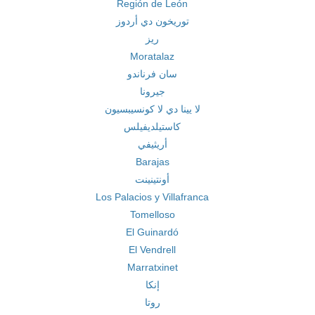
Región de León
توريخون دي أردوز
ريز
Moratalaz
سان فرناندو
جيرونا
لا يينا دي لا كونسيبسيون
كاستيلديفيلس
أريثيفي
Barajas
أونتينينت
Los Palacios y Villafranca
Tomelloso
El Guinardó
El Vendrell
Marratxinet
إنكا
روتا