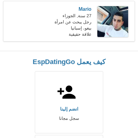
Mario
27 سنة, الجوزاء
رجل يبحث عن امرأة
بيغو، إسبانيا
علاقة حقيقية
كيف يعمل EspDatingGo
انضم إلينا
سجل مجانا