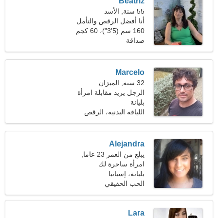
Beatriz
55 سنة, الأسد
أنا أفضل الرقص والتأمل
160 سم (5'3")، 60 كجم
(132 رطلا)
صداقة
Marcelo
32 سنة, الميزان
الرجل يريد مقابلة امرأة
بليانة
اللياقه البدنيه، الرقص
Alejandra
يبلغ من العمر 23 عاما,
القوس
امرأة ساحرة لك
بليانة، إسبانيا
الحب الحقيقي
Lara