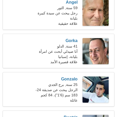
Angel
59 سنة, الثور
رجل يبحث عن سيدة كبيرة
48-57
بليانة
علاقة حقيقية
Gorka
41 سنة, الدلو
أنا صيدلي أبحث عن امرأة
جميلة
بليانة، إسبانيا
علاقة قصيرة الأمد
Gonzalo
25 سنة, برج الجدي
الرجل يبحث عن صديقة 24-
28
183 سم (6'1")، 84 كجم
(185 رطلا)
عائلة