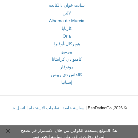
سانت خوان دالكانت
لالين
Alhama de Murcia
كارتايا
Oria
هويركال-أوفيرا
بيرميو
كامبو دي كرايبتانا
مونوفار
كالداس دي رييس
إسبانيا
© 2026, EspDatingGo |
سياسة خاصة
|
تعليمات الاستخدام
|
اتصل بنا
هذا الموقع يستخدم الكوكيز. من خلال الاستمرار في تصفح
الموقع ، فإنك توافق على
سياسة الخصوصية