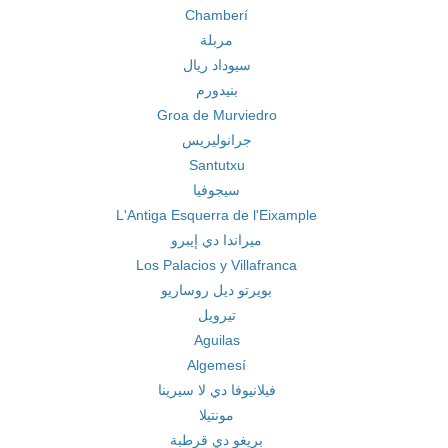
Chamberí
مربلة
سيوداد ريال
بنيدورم
Groa de Murviedro
جرانوليريس
Santutxu
سيجوفيا
L'Antiga Esquerra de l'Eixample
ميراندا دي إيبرو
Los Palacios y Villafranca
بويرتو ديل روساريو
تيرويل
Aguilas
Algemesí
فيلانيوفا دي لا سيرينا
مونتيلا
بريغو دي قرطبة