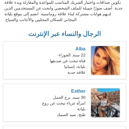
تكوين صداقات واختيار الشريك المناسب للمواعدة والمغازلة وبدء علاقة
جدية. أضف صورًا جميلة للملف الشخصي وابحث عن المستخدمين الذين
لديهم هوايات مشتركة لبناء علاقة رومانسية. انضم إلى موقع بليانة
المجاني للسكان المحليين والأجانب والسياح.
الرجال والنساء عبر الإنترنت
Alba
22 سنة, الجوزاء
فتاة تبحث عن صديقها
بليانة، إسبانيا
علاقة جدية
Esther
30 سنه, برج الحمل
امرأة عزباء تبحث عن زوج
34-40
بليانة
طبخ، صيد السمك