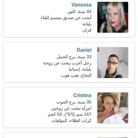
Vanessa
44 سنة, الثور
أبحث عن صديق مبتسم للقاء
بليانة
قران
Daniel
33 سنة, برج الحمل
رجل أعزب يبحث عن زوجة
بليانة، إسبانيا
النجاح، هيب هوب
Cristina
35 سنة, برج الحوت
امرأة تبحث عن زوجين
167 سم (5'6")، 59 كجم
(130 رطلا)
كرات الطلاء، المؤلفات