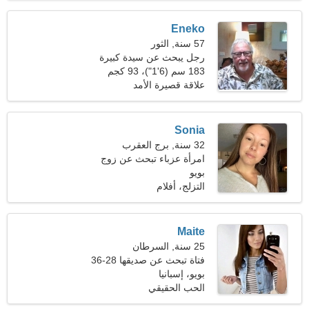
Eneko
57 سنة, الثور
رجل يبحث عن سيدة كبيرة
183 سم (6'1")، 93 كجم
(205 رطلا)
علاقة قصيرة الأمد
Sonia
32 سنة, برج العقرب
امرأة عزباء تبحث عن زوج
35-44
بويو
التزلج، أفلام
Maite
25 سنة, السرطان
فتاة تبحث عن صديقها 28-36
بويو، إسبانيا
الحب الحقيقي