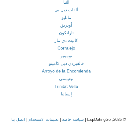
ألتيا
ألفاث ديل بي
مانليو
أوبريق
تارانكون
كانيت دي مار
Corralejo
تومينيو
فالفيردي ديل كامينو
Arroyo de la Encomienda
تيغيستي
Trinitat Vella
إسبانيا
© 2026, EspDatingGo |
سياسة خاصة
|
تعليمات الاستخدام
|
اتصل بنا