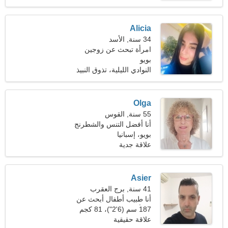
رول
Alicia
34 سنة, الأسد
امرأة تبحث عن زوجين
بويو
النوادي الليلية، تذوق النبيذ
Olga
55 سنة, القوس
أنا أفضل التنس والشطرنج
بويو، إسبانيا
علاقة جدية
Asier
41 سنة, برج العقرب
أنا طبيب أطفال أبحث عن
امرأة نحيلة
187 سم (6'2")، 81 كجم
(178 رطلا)
علاقة حقيقية