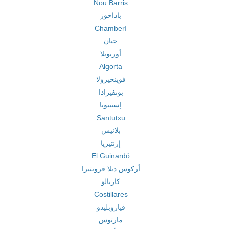
Nou Barris
باداخوز
Chamberí
جيان
أوريويلا
Algorta
فوينخيرولا
بونفيرادا
إستيبونا
Santutxu
بلانيس
إرنتيريا
El Guinardó
أركوس ديلا فرونتيرا
كاربالو
Costillares
فياروبليدو
مارتوس