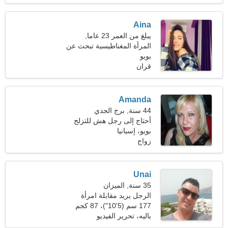
Aina
يبلغ من العمر 23 عاما,
الميزان
المرأة المغناطيسية تبحث عن
بويو
رجل
قران
Amanda
44 سنة, برج الجدي
أحتاج إلى رجل هش للتزلج
بويو، إسبانيا
زواج
Unai
35 سنة, الميزان
الرجل يريد مقابلة امرأة
177 سم (5'10")، 87 كجم
(191 رطلا)
باليه، تحرير الفيديو