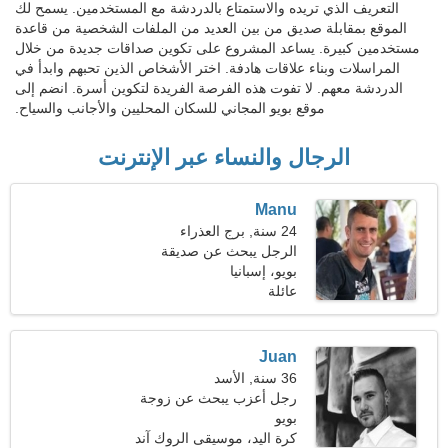
التعريف الذي تريده والاستمتاع بالدردشة مع المستخدمين. يسمح لك
الموقع بمقابلة صديق من بين العديد من الملفات الشخصية من قاعدة
مستخدمين كبيرة. يساعد المشروع على تكوين صداقات جديدة من خلال
المراسلات وبناء علاقات هادفة. اختر الأشخاص الذين تحبهم وابدأ في
الدردشة معهم. لا تفوت هذه الفرصة الفريدة لتكوين أسرة. انضم إلى
موقع بويو المجاني للسكان المحليين والأجانب والسياح.
الرجال والنساء عبر الإنترنت
Manu
24 سنة, برج العذراء
الرجل يبحث عن صديقة
بويو، إسبانيا
عائلة
Juan
36 سنة, الأسد
رجل أعزب يبحث عن زوجة
26-33
بويو
كرة اليد، موسيقى الروك آند