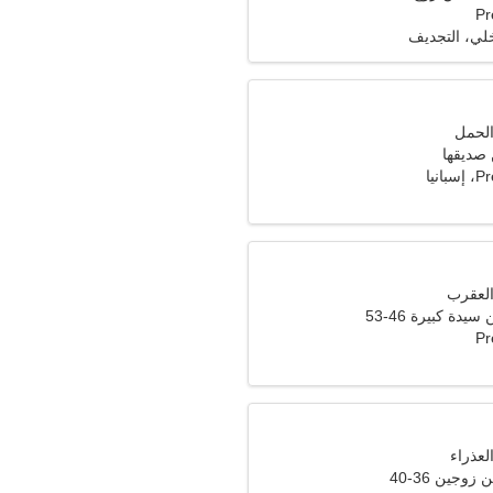
Pr
خلي، التجديف
 صديقها
نيا
دة كبيرة 46-53
Pr
وجين 36-40