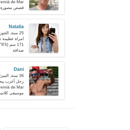
Premià de Mar، إسبان
قصص مصورة ياب
Natalia
25 سنة, الجوزاء
امراة عظيمة ت
171 سم (5'8")، 53 كجم (116 رطلا)
صداقة
Dani
36 سنة, الميزان
رجل أعزب يبحث 
Premià de Mar، إسبان
موسيقى كلاسيك