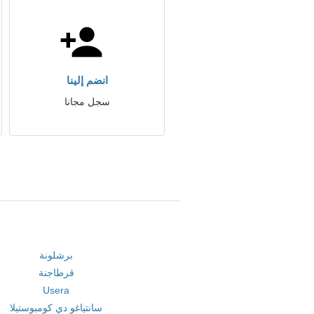
انضم إلينا
سجل مجانا
برشلونة
قرطاجنة
Usera
سانتياغو دي كومبوستيلا