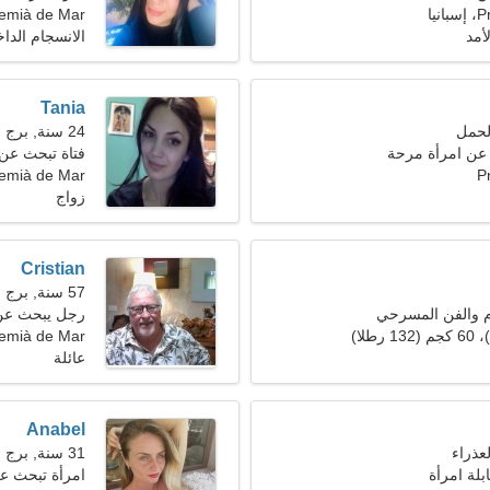
يا
emià de Mar
أمد
الانسجام الدا
Tania
24 سنة, برج الحمل
 عن امرأة مرحة
فتاة تبحث عن
P
Premià de Mar، إسبا
زواج
Cristian
57 سنة, برج العقرب
م والفن المسرحي
رجل يبحث عن سي
emià de Mar
عائلة
Anabel
31 سنة, برج العذراء
بلة امرأة
امرأة تبحث عن ز