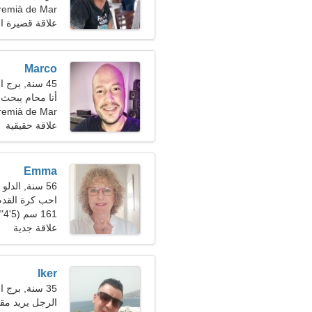
Premià de Mar، إسبان
علاقة قصيرة ال
Marco
45 سنة, برج الحمل
أنا محام يبحث
remià de Mar
علاقة حقيقية
Emma
56 سنة, الدلو
احب كرة القد
161 سم (5'4")، 60 كجم (132 رطلا)
علاقة جدية
Iker
35 سنة, برج العذراء
الرجل يريد مقا