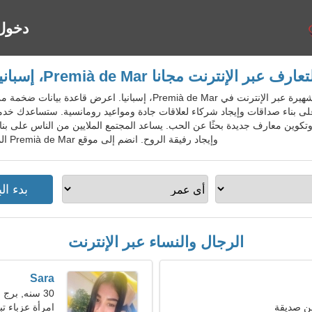
دخول
تعارف عبر الإنترنت مجانا Premià de Mar، إسبانيا
EspDatingGo - خدمة المواعدة الشهيرة عبر الإنترنت في Premià de Mar
على بناء صداقات وإيجاد شركاء لعلاقات جادة ومواعيد رومانسية. ستساعدك خ
تكوين معارف جديدة بحثًا عن الحب. يساعد المجتمع الملايين من الناس على بنا
وإيجاد رفيقة الروح. انضم إلى موقع Premià de Mar المجاني للسكان المحليين والأجانب والسياح.
الرجال والنساء عبر الإنترنت
Sara
30 سنه, برج الجدي
ن صديقة
امرأة عزباء تبح