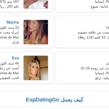
يا
167 سم (5'6")، 64 كجم (141 رطلا)
انية، شيوع
علم الآثار، ري
Marina
22 سنة, القوس
بحث عن علاقة حقيقية
امرأة تبحث ع
emià de Mar
قران
Eva
44 سنة, الثور
عن زوجة 25-31
أبحث عن رجل 
يا
Premià de Mar، إسبا
ية، تزلج
الحب الحقيقي
كيف يعمل EspDatingGo