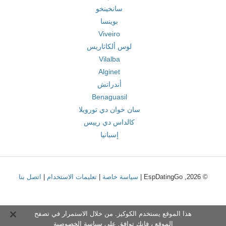
سانخينخو
بوينسا
Viveiro
لوس ألكاثاريس
Vilalba
Alginet
أندراتش
Benaguasil
سان خوان دي تورويلا
كالداس دي رييس
إسبانيا
© 2026, EspDatingGo |
سياسة خاصة
|
تعليمات الاستخدام
|
اتصل بنا
هذا الموقع يستخدم الكوكيز. من خلال الاستمرار في تصفح
الموقع ، فإنك توافق على
سياسة الخصوصية