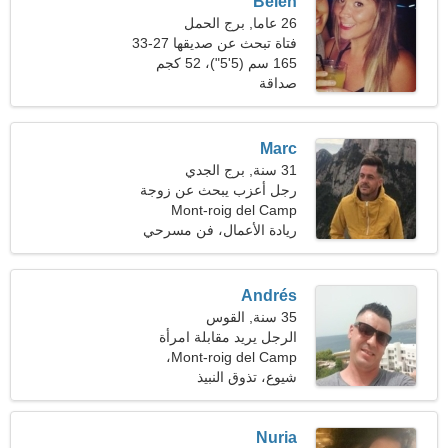
Belen
26 عاما, برج الحمل
فتاة تبحث عن صديقها 27-33
165 سم (5'5")، 52 كجم
(114 رطلا)
صداقة
Marc
31 سنة, برج الجدي
رجل أعزب يبحث عن زوجة
Mont-roig del Camp
23-29
ريادة الأعمال، فن مسرحي
Andrés
35 سنة, القوس
الرجل يريد مقابلة امرأة
Mont-roig del Camp،
إسبانيا
شيوع، تذوق النبيذ
Nuria