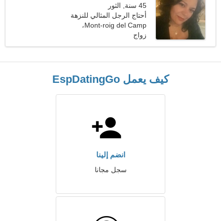
45 سنة, الثور
أحتاج الرجل المثالي للنزهة
معا
Mont-roig del Camp،
زواج
إسبانيا
كيف يعمل EspDatingGo
انضم إلينا
سجل مجانا