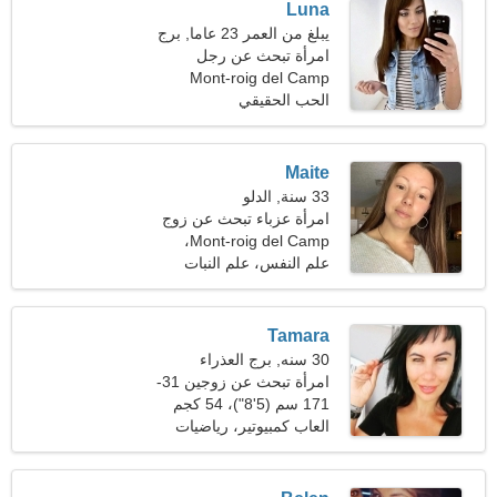
Luna
يبلغ من العمر 23 عاما, برج
الحوت
امرأة تبحث عن رجل
Mont-roig del Camp
الحب الحقيقي
Maite
33 سنة, الدلو
امرأة عزباء تبحث عن زوج
Mont-roig del Camp،
إسبانيا
علم النفس، علم النبات
Tamara
30 سنه, برج العذراء
امرأة تبحث عن زوجين 31-
39
171 سم (5'8")، 54 كجم
(119 رطلا)
العاب كمبيوتير، رياضيات