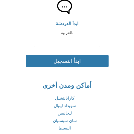
ابدأ الدردشة
بالعربية
ابدأ التسجيل
أماكن ومدن أخرى
كارابانتشيل
سويداد لينيال
ليجانيس
سان سبستيان
البسيط