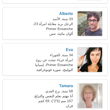
Alberto
33 سنة, الأسد
الرجل يريد مقابلة امرأة 23-
Primer Ensanche
31
ألوان مائية، تنس
Eva
34 سنة, الجوزاء
امرأة عزباء تبحث عن زوج
Primer Ensanche، إسبانيا
البولينج، صورة فوتوغرافية
Tamara
58 سنة, برج الجدي
أنا مهتم بعلم النفس والتزلج
على الجليد
157 سم (5'2")، 69 كجم
(152 رطلا)
قران