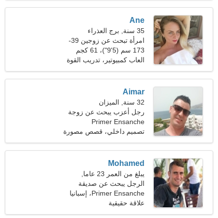
Ane
35 سنة, برج العذراء
امرأة تبحث عن زوجين 39-
44
173 سم (5'9")، 61 كجم
(134 رطلا)
العاب كمبيوتير، تدريب القوة
Aimar
32 سنة, الميزان
رجل أعزب يبحث عن زوجة
Primer Ensanche
21-30
تصميم داخلي، قصص مصورة
يابانية
Mohamed
يبلغ من العمر 23 عاما,
الجوزاء
الرجل يبحث عن صديقة
Primer Ensanche، إسبانيا
علاقة حقيقية