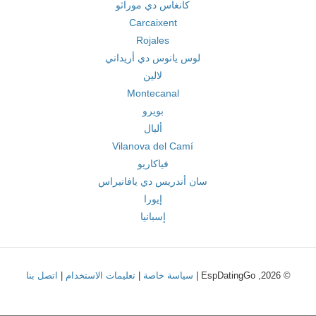
كانغاس دي موراثو
Carcaixent
Rojales
لوس يانوس دي أريداني
لالين
Montecanal
بويرو
ألبال
Vilanova del Camí
فياكاريو
سان أندريس دي يافانيراس
إيورا
إسبانيا
© 2026, EspDatingGo |
سياسة خاصة
|
تعليمات الاستخدام
|
اتصل بنا