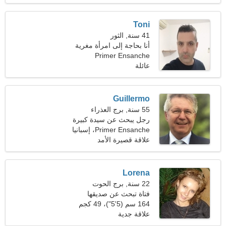
Toni
41 سنة, الثور
أنا بحاجة إلى امرأة مغرية
Primer Ensanche
عائلة
Guillermo
55 سنة, برج العذراء
رجل يبحث عن سيدة كبيرة
Primer Ensanche، إسبانيا
علاقة قصيرة الأمد
Lorena
22 سنة, برج الحوت
فتاة تبحث عن صديقها
164 سم (5'5")، 49 كجم
(108 رطل)
علاقة جدية