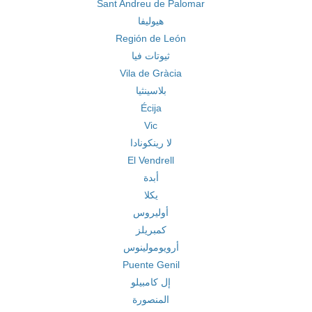
Sant Andreu de Palomar
هيوليفا
Región de León
ثيوتات فيا
Vila de Gràcia
بلاسينثيا
Écija
Vic
لا رينكونادا
El Vendrell
أبدة
يكلا
أوليروس
كمبريلز
أرويومولينوس
Puente Genil
إل كامبيلو
المنصورة