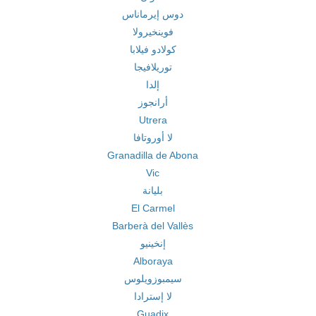
دوس إيرماناس
فوينخيرولا
كولادو فيلابا
توريلافيجا
إلدا
أرانجوز
Utrera
لا أوروتافا
Granadilla de Abona
Vic
بليانة
El Carmel
Barberà del Vallès
إنخينيو
Alboraya
سيمبوزويلوس
لا إسترادا
Guadix