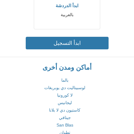
ابدأ الدردشة
بالعربية
ابدأ التسجيل
أماكن ومدن أخرى
بالما
لوسبيتاليت دي يوبريغات
لا كورونيا
ليجانيس
كاستيون دي لا بلانا
جيتافي
San Blas
تطوان