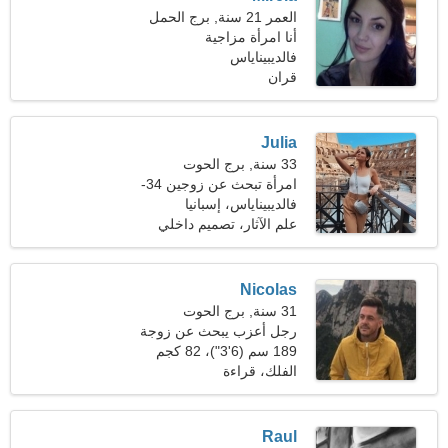
العمر 21 سنة, برج الحمل
أنا امرأة مزاجية
فالديبيناياس
قران
Julia
33 سنة, برج الحوت
امرأة تبحث عن زوجين 34-
45
فالديبيناياس، إسبانيا
علم الآثار، تصميم داخلي
Nicolas
31 سنة, برج الحوت
رجل أعزب يبحث عن زوجة
21-28
189 سم (6'3")، 82 كجم
(180 رطلا)
الفلك، قراءة
Raul