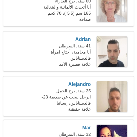
60 سنه, برج العذراء
أنا أتحدث الألمانية والبنغالية
165 سم (5'5")، 70 كجم
(154 رطلا)
صداقة
Adrian
41 سنة, السرطان
أنا محامية، أحتاج امرأة
رشيقة
فالديبيناياس
علاقة قصيرة الأمد
Alejandro
25 سنة, برج الحمل
الرجل يبحث عن صديقة 23-
28
فالديبيناياس، إسبانيا
علاقة حقيقية
Mar
32 سنة, السرطان