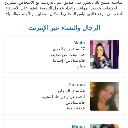
مناسبة تسمح لك بالعثور على صديق. قم بالدردشة مع الأشخاص المثيرين
للاهتمام، وتحديد المواعيد وإعداد عوامل التصفية للعثور على الأصدقاء.
انضم إلى موقع فالديبيناياس المجاني للسكان المحليين والأجانب والسياح.
الرجال والنساء عبر الإنترنت
Maite
27 سنة, برج الجدي
فتاة تبحث عن صديقها
فالديبيناياس، إسبانيا
زواج
Paloma
44 سنة, الميزان
أبحث عن رجل جاد للتخييم
فالديبيناياس
علاقة جدية
Mireia