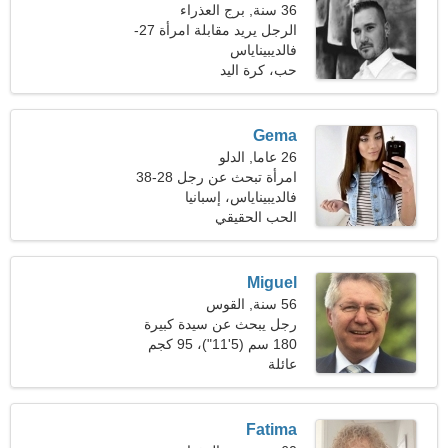
36 سنة, برج العذراء
الرجل يريد مقابلة امرأة 27-
32
فالديبيناياس
حب، كرة اليد
Gema
26 عاما, الدلو
امرأة تبحث عن رجل 28-38
فالديبيناياس، إسبانيا
الحب الحقيقي
Miguel
56 سنة, القوس
رجل يبحث عن سيدة كبيرة
48-53
180 سم (5'11")، 95 كجم
(209 رطل)
عائلة
Fatima