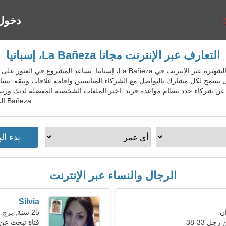
دخول
التعارف عبر الإنترنت مجانا La Bañeza، إسبانيا
EspDatingGo - خدمة المواعدة الشهيرة عبر الإنترنت في La Bañeza، إسباني
 يسمح لكل مشارك بالتواصل مع الشركاء المناسبين وإقامة علاقات وثيقة. يس
Bañeza المجاني للسكان المحليين والأجانب والسياح.
الرجال والنساء عبر الإنترنت
Silvia
25 سنة, برج العذراء
ل 33-38
فتاة تبحث عن صدي