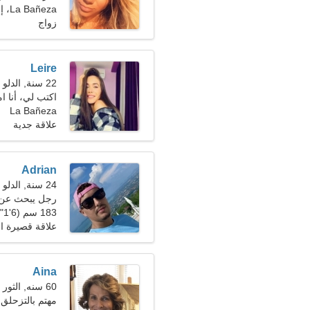
La Bañeza، إسبانيا
زواج
Leire
22 سنة, الدلو
اكتب لي، أنا ام
La Bañeza
علاقة جدية
Adrian
24 سنة, الدلو
رجل يبحث عن امرأ
183 سم (6'1")، 71 كجم (156 رطلا)
علاقة قصيرة ال
Aina
60 سنه, الثور
مهتم بالتزحلق 