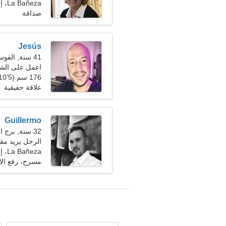
La Bañeza، إسبانيا
صداقة
Jesús
41 سنة, القوس
اعمل على الش
176 سم (5'10")، 81 كجم (178 رطلا)
علاقة حقيقية
Guillermo
32 سنة, برج العقرب
الرجل يريد مقابلة
La Bañeza، إسبانيا
مسرح، رفع الا