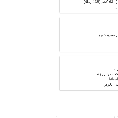
لج
سيدة كبيرة
حث عن زوجة
، الغوص