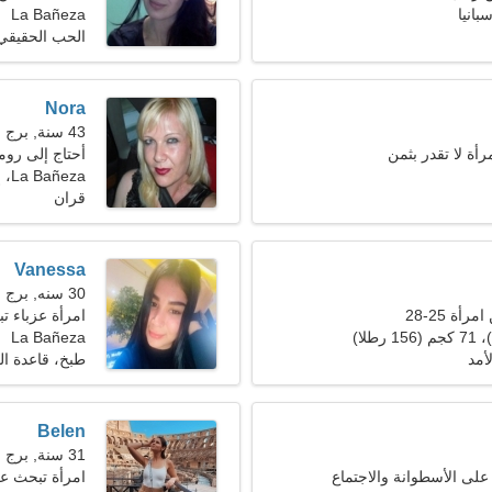
La Bañeza
الحب الحقيقي
Nora
43 سنة, برج العقرب
رأة لا تقدر بثمن
أحتاج إلى روم
La Bañeza، إسبانيا
قران
Vanessa
30 سنه, برج الحمل
ة 25-28
امرأة عزباء 
La Bañeza
أمد
طبخ، قاعدة ال
Belen
31 سنة, برج الجدي
على الأسطوانة والاجتماع
امرأة تبحث ع