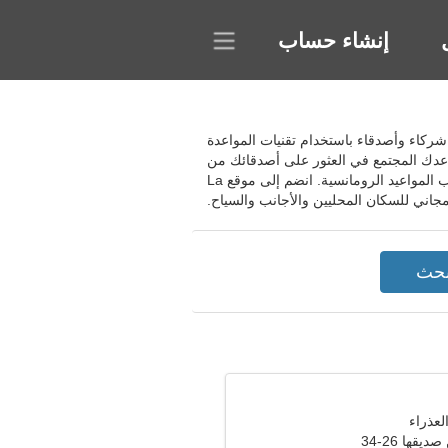
إنشاء حساب
ا. يساعد المشروع في العثور على شركاء وأصدقاء باستخدام تقنيات المواعدة
اعدك المجتمع في العثور على أصدقائك من
خلال ميزات البحث المتقدمة. ابحث عن شركاء جدد بنظام مواعدة فريد. اختر الملفات الشخصية المفضلة لديك ورتب المواعيد الرومانسية. انضم إلى موقع La
قها 26-34