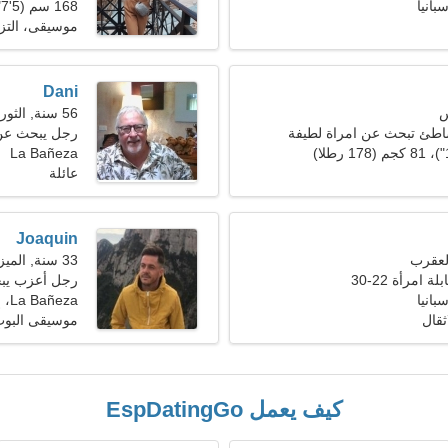
168 سم (5'7")، 63 كجم (138 رطلا)
موسيقى، التز
Dani
56 سنة, الثور
اطئ تبحث عن امراة لطيفة
رجل يبحث عن 
La Bañeza
عائلة
Joaquin
33 سنة, الميزان
 امرأة 22-30
رجل أعزب يب
La Bañeza، إسبانيا
ثقال
موسيقى البوب
كيف يعمل EspDatingGo