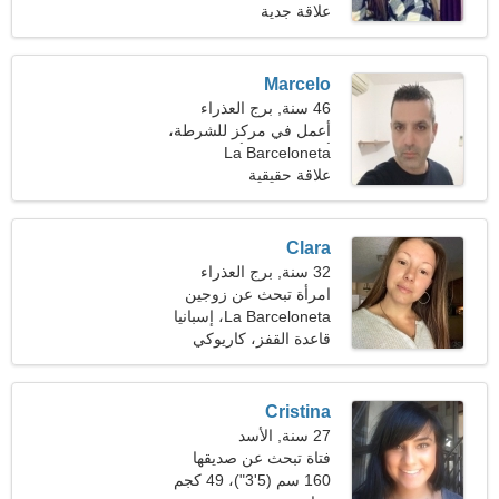
علاقة جدية
Marcelo
46 سنة, برج العذراء
أعمل في مركز للشرطة،
La Barceloneta
أحتاج إلى امرأة مخلصة
علاقة حقيقية
Clara
32 سنة, برج العذراء
امرأة تبحث عن زوجين
La Barceloneta، إسبانيا
قاعدة القفز، كاريوكي
Cristina
27 سنة, الأسد
فتاة تبحث عن صديقها
160 سم (5'3")، 49 كجم