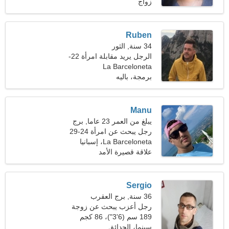
(108 رطل)
زواج
Ruben
34 سنة, الثور
الرجل يريد مقابلة امرأة 22-
La Barceloneta
32
برمجة، باليه
Manu
يبلغ من العمر 23 عاما, برج
الجدي
رجل يبحث عن امرأة 24-29
La Barceloneta، إسبانيا
علاقة قصيرة الأمد
Sergio
36 سنة, برج العقرب
رجل أعزب يبحث عن زوجة
189 سم (6'3")، 86 كجم
(189 رطلا)
سينما، الحدائق