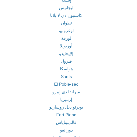
إلتشه
ليجانيس
كاستيون دي لا بلانا
تطوان
لوغرونيو
لورقة
أوريويلا
إلإيجايدو
فيرول
هواسكا
Sants
El Poble-sec
ميراندا دي إيبرو
إرنتيريا
بويرتو ديل روساريو
Fort Pienc
فالديبيناياس
دورانغو