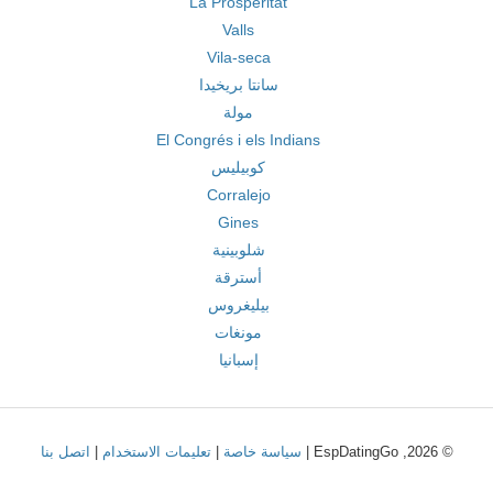
La Prosperitat
Valls
Vila-seca
سانتا بريخيدا
مولة
El Congrés i els Indians
كوبيليس
Corralejo
Gines
شلوبينية
أسترقة
بيليغروس
مونغات
إسبانيا
© 2026, EspDatingGo |
سياسة خاصة
|
تعليمات الاستخدام
|
اتصل بنا