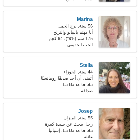
Marina
56 سنة, برج الحمل
أنا مهتم بالبيانو والتزلج
175 سم (5'9")، 64 كجم
(141 رطلا)
الحب الحقيقي
Stella
44 سنة, الجوزاء
أتمنى أن أجد صديقًا رومانسيًا
La Barceloneta
صداقة
Josep
55 سنة, الميزان
رجل يبحث عن سيدة كبيرة
La Barceloneta، إسبانيا
عائلة