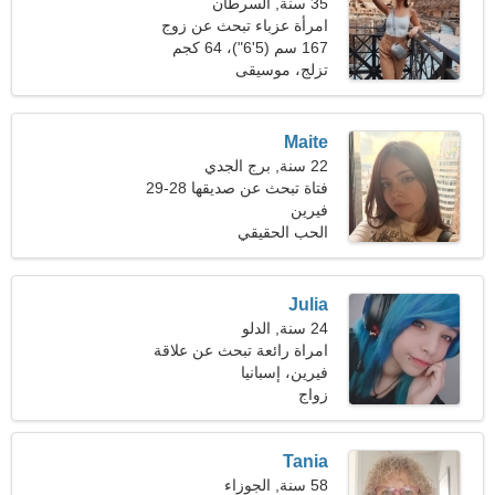
35 سنة, السرطان
امرأة عزباء تبحث عن زوج
167 سم (5'6")، 64 كجم
(141 رطلا)
تزلج، موسيقى
Maite
22 سنة, برج الجدي
فتاة تبحث عن صديقها 28-29
فيرين
الحب الحقيقي
Julia
24 سنة, الدلو
امراة رائعة تبحث عن علاقة
حب
فيرين، إسبانيا
زواج
Tania
58 سنة, الجوزاء