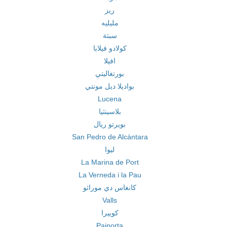
ريز
مليليه
سبتة
كولادو فيلابا
افيلا
بورتغاليتي
بواديلا ديل مونتي
Lucena
بلاسينثيا
بويرتو ريال
San Pedro de Alcántara
ليوا
La Marina de Port
La Verneda i la Pau
كانغاس دي موراثو
Valls
كوييرا
Paiporta