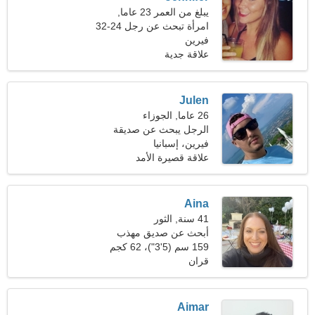
يبلغ من العمر 23 عاما,
الميزان
امرأة تبحث عن رجل 24-32
فيرين
علاقة جدية
Julen
26 عاما, الجوزاء
الرجل يبحث عن صديقة
فيرين، إسبانيا
علاقة قصيرة الأمد
Aina
41 سنة, الثور
أبحث عن صديق مهذب
للعائلة
159 سم (5'3")، 62 كجم
(136 رطلا)
قران
Aimar