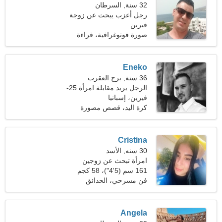
32 سنة, السرطان
رجل أعزب يبحث عن زوجة
23-28
فيرين
صورة فوتوغرافية، قراءة
Eneko
36 سنة, برج العقرب
الرجل يريد مقابلة امرأة 25-
31
فيرين، إسبانيا
كرة اليد، قصص مصورة
يابانية
Cristina
30 سنه, الأسد
امرأة تبحث عن زوجين
161 سم (5'4")، 58 كجم
(127 رطلا)
فن مسرحي، الحدائق
Angela