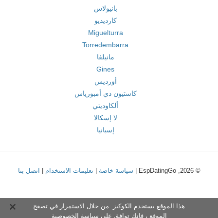
بانيولاس
كارديديو
Miguelturra
Torredembarra
مانيلفا
Gines
أورديس
كاستيون دي أمبورياس
ألكاوديتي
لا إسكالا
إسبانيا
© 2026, EspDatingGo |
سياسة خاصة
|
تعليمات الاستخدام
|
اتصل بنا
هذا الموقع يستخدم الكوكيز. من خلال الاستمرار في تصفح
الموقع ، فإنك توافق على
سياسة الخصوصية