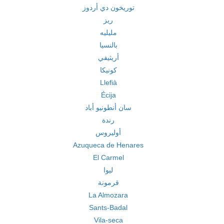
توريخون دي أردوز
ريز
مليليه
بالنسيا
أريثيفي
كونيكا
Llefià
Écija
سان أنطونيو أباد
رندة
أوليروس
Azuqueca de Henares
El Carmel
ليوا
قرمونة
La Almozara
Sants-Badal
Vila-seca