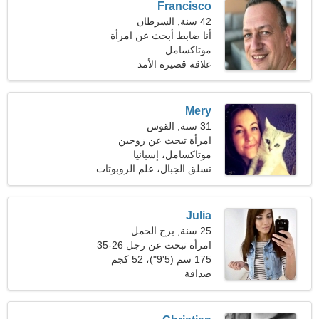
Francisco
42 سنة, السرطان
أنا ضابط أبحث عن امرأة
ذكية
موتاكسامل
علاقة قصيرة الأمد
Mery
31 سنة, القوس
امرأة تبحث عن زوجين
موتاكسامل، إسبانيا
تسلق الجبال، علم الروبوتات
Julia
25 سنة, برج الحمل
امرأة تبحث عن رجل 26-35
175 سم (5'9")، 52 كجم
(114 رطلا)
صداقة