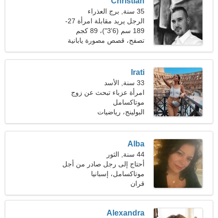
Christian
35 سنة, برج العذراء
الرجل يريد مقابلة امرأة 27-
32
189 سم (6'3")، 89 كجم
(196 رطل)
تصفح، قصص مصورة يابانية
Irati
33 سنة, الأسد
امرأة عزباء تبحث عن زوج
موتاكسامل
البولينج، رياضيات
Alba
44 سنة, الثور
أحتاج إلى رجل صادر من أجل
المواعدة
موتاكسامل، إسبانيا
قران
Alexandra