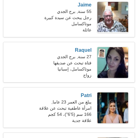
Jaime
55 سنة, برج الجدي
رجل يبحث عن سيدة كبيرة
موتاكسامل
عائلة
Raquel
27 سنة, برج الجدي
فتاة تبحث عن صديقها
موتاكسامل، إسبانيا
زواج
Patri
يبلغ من العمر 23 عاما,
الميزان
امرأة عاطفية تبحث عن علاقة
عاطفية
166 سم (5'6")، 54 كجم
(119 رطلا)
علاقة جدية